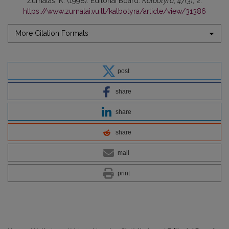
Žurnalas, K. (1998). Editoriai Board.
Kalbotyra
,
47
(3), 2.
https://www.zurnalai.vu.lt/kalbotyra/article/view/31386
More Citation Formats
post
share
share
share
mail
print