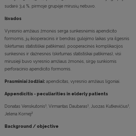
sudarė 3,4 %, pirmoje grupėje mirusių nebuvo.
Išvados
Vyresnio amžiaus žmonės serga sunkesnėmis apendicito
formomis, jų ikioperacinis ir bendras gulėjimo laikas yra ilgesnis
(skirtumas statistiškai patikimas), pooperacinės komplikacijos
sunkesnės ir dažnesnės (skirtumas statistiškai patikimas), visi
mirusieji buvo vyresnio amžiaus žmonės, sirgę sunkiomis
perforacinio apendicito formomis.
Prasminiai žodžiai:
apendicitas, vyresnio amžiaus ligoniai.
Appendicitis - peculiarities in elderly patients
1
1
1
Donatas Venskutonis
, Virmantas Daubaras
, Juozas Kutkevičius
,
2
Jelena Kornej
Background / objective