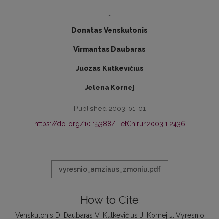
-
Donatas Venskutonis
Virmantas Daubaras
Juozas Kutkevičius
Jelena Kornej
Published 2003-01-01
https://doi.org/10.15388/LietChirur.2003.1.2436
vyresnio_amziaus_zmoniu.pdf
How to Cite
Venskutonis D, Daubaras V, Kutkevičius J, Kornej J. Vyresnio