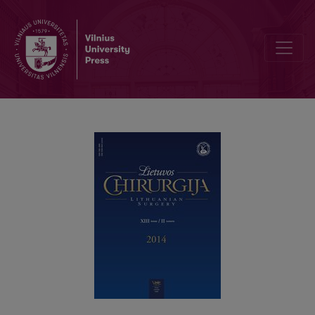
Vyresnio amžiaus žmonių apendicito ypatumai