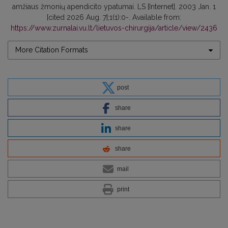
amžiaus žmonių apendicito ypatumai. LS [Internet]. 2003 Jan. 1
[cited 2026 Aug. 7];1(1):0-. Available from:
https://www.zurnalai.vu.lt/lietuvos-chirurgija/article/view/2436
More Citation Formats
post
share
share
share
mail
print