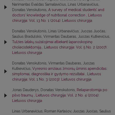
Narimantas Evaldas Samalavičius, Linas Urbanavičius,
Donatas Venskutonis,
A survey of medical students’ and
doctors’ knowledge of nutritional correction
,
Lietuvos
chirurgija: Vol. 13 No. 1 (2014): Lietuvos chirurgija
Donatas Venskutonis, Linas Urbanavičius, Juozas Juočas,
Saulius Bradulskis, Virmantas Daubaras, Juozas Kutkevičius,
Tulžies latakų sužalojimai atliekant laparoskopinę
cholecistektomiją
,
Lietuvos chirurgija: Vol. 5 No. 2 (2007):
Lietuvos chirurgija
Donatas Venskutonis, Virmantas Daubaras, Juozas
Kutkevičius,
Vyresnio amžiaus žmonių ūminis apendicitas:
simptomai, diagnostika ir gydymo rezultatai
,
Lietuvos
chirurgija: Vol. 1 No. 3 (2003): Lietuvos chirurgija
Jonas Dauderys, Donatas Venskutonis,
Relaparotomija po
pilvo traumų
,
Lietuvos chirurgija: Vol. 2 No. 4 (2004):
Lietuvos chirurgija
Linas Urbanavičius, Roman Kartašov, Juozas Juočas, Saulius