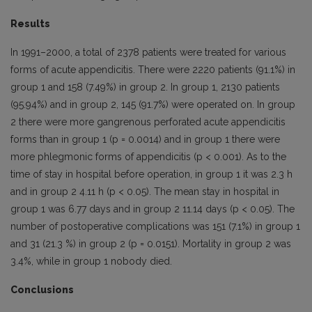
Results
In 1991–2000, a total of 2378 patients were treated for various
forms of acute appendicitis. There were 2220 patients (91.1%) in
group 1 and 158 (7.49%) in group 2. In group 1, 2130 patients
(95.94%) and in group 2, 145 (91.7%) were operated on. In group
2 there were more gangrenous perforated acute appendicitis
forms than in group 1 (p = 0.0014) and in group 1 there were
more phlegmonic forms of appendicitis (p < 0.001). As to the
time of stay in hospital before operation, in group 1 it was 2.3 h
and in group 2 4.11 h (p < 0.05). The mean stay in hospital in
group 1 was 6.77 days and in group 2 11.14 days (p < 0.05). The
number of postoperative complications was 151 (7.1%) in group 1
and 31 (21.3 %) in group 2 (p = 0.0151). Mortality in group 2 was
3.4%, while in group 1 nobody died.
Conclusions