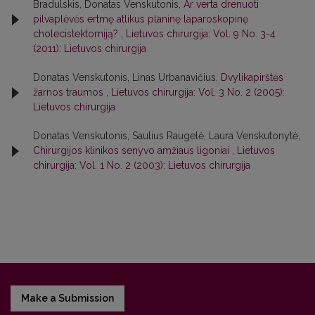
Bradulskis, Donatas Venskutonis,
Ar verta drenuoti
pilvaplėvės ertmę atlikus planinę laparoskopinę
cholecistektomiją?
,
Lietuvos chirurgija: Vol. 9 No. 3-4
(2011): Lietuvos chirurgija
Donatas Venskutonis, Linas Urbanavičius,
Dvylikapirštės
žarnos traumos
,
Lietuvos chirurgija: Vol. 3 No. 2 (2005):
Lietuvos chirurgija
Donatas Venskutonis, Saulius Raugelė, Laura Venskutonytė,
Chirurgijos klinikos senyvo amžiaus ligoniai
,
Lietuvos
chirurgija: Vol. 1 No. 2 (2003): Lietuvos chirurgija
Make a Submission