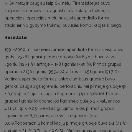
iki 65 metų ir daugiau kaip 65 metų. Tiriant istorijas buvo
kreipiamas dėmesys į diagnostinio laikotarpio trukmę iki
operacijos, operacijos metu nustatytą apendicito formą,
stacionarinio gydymo trukmę, buvusias komplikacijas ir baigtį.
Rezultatai
1991–2000 m. nuo įvairių ūminio apendicito formų iš viso buvo
gydyti 2378 ligoniai: pirmoje grupėje (iki 65 m.) buvo 2220
ligonių (92,51 %), antroje – 158 ligoniai (7,49 %). Pirmos grupės
operuota 2130 ligonių (95,94 %), antros – 145 ligoniai (91,7 %).
Vertinant apendicito formas, antroje amžiaus grupėje buvo
gerokai daugiau gangreninių perforacinių nei pirmoje grupėje (p
= 0,0014), o šioje – daugiau flegmoninių (p < 0,0010). Pirmos
grupės ligoniai iki operacijos ligoninėje gulėjo 2,3 val., antros –
4,11 val. (p < 0,05). Bendras gulėjimo laikas pirmos grupės
ligonių buvo 6,77 paros, antros – 11,14 paros (p <
0,05).Pooperacinių komplikacijų pirmoje grupėje buvo 151 (7,1 %),
antroje – 31 (21,3 %), (p = 0,0151). Mirštamumas antroje grupėje