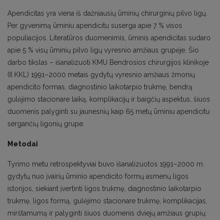
Apendicitas yra viena iš dažniausių ūminių chirurginių pilvo ligų.
Per gyvenimą ūminiu apendicitu suserga apie 7 % visos
populiacijos. Literatūros duomenimis, ūminis apendicitas sudaro
apie 5 % visų ūminių pilvo ligų vyresnio amžiaus grupėje. Šio
darbo tikslas – išanalizuoti KMU Bendrosios chirurgijos klinikoje
(II KKL) 1991–2000 metais gydytų vyresnio amžiaus žmonių
apendicito formas, diagnostinio laikotarpio trukmę, bendrą
gulėjimo stacionare laiką, komplikacijų ir baigčių aspektus, šiuos
duomenis palyginti su jaunesnių kaip 65 metų ūminiu apendicitu
sergančių ligonių grupe.
Metodai
Tyrimo metu retrospektyviai buvo išanalizuotos 1991–2000 m.
gydytų nuo įvairių ūminio apendicito formų asmenų ligos
istorijos, siekiant įvertinti ligos trukmę, diagnostinio laikotarpio
trukmę, ligos formą, gulėjimo stacionare trukmę, komplikacijas,
mirštamumą ir palyginti šiuos duomenis dviejų amžiaus grupių: