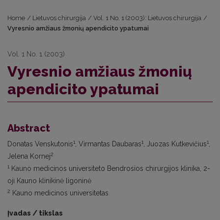
Home
/
Lietuvos chirurgija
/
Vol. 1 No. 1 (2003): Lietuvos chirurgija
/
Vyresnio amžiaus žmonių apendicito ypatumai
Vol. 1 No. 1 (2003)
Vyresnio amžiaus žmonių
apendicito ypatumai
Abstract
1
1
1
Donatas Venskutonis
, Virmantas Daubaras
, Juozas Kutkevičius
,
2
Jelena Kornej
1
Kauno medicinos universiteto Bendrosios chirurgijos klinika, 2-
oji Kauno klinikinė ligoninė
2
Kauno medicinos universitetas
Įvadas / tikslas