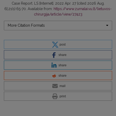
Case Report. LS [Internet]. 2022 Apr. 27 [cited 2026 Aug.
6];21(1):65-70. Available from:
https://www.zurnalai.vu.lt/lietuvos-
chirurgija/article/view/27423
More Citation Formats
post
share
share
share
mail
print