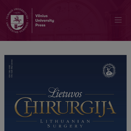
Biliary Ascariasis: Case Report