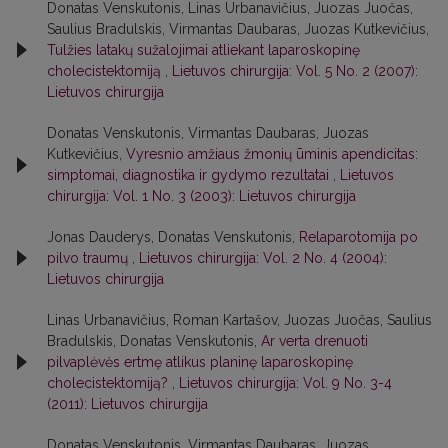
Donatas Venskutonis, Linas Urbanavičius, Juozas Juočas,
Saulius Bradulskis, Virmantas Daubaras, Juozas Kutkevičius,
Tulžies latakų sužalojimai atliekant laparoskopinę
cholecistektomiją
,
Lietuvos chirurgija: Vol. 5 No. 2 (2007):
Lietuvos chirurgija
Donatas Venskutonis, Virmantas Daubaras, Juozas
Kutkevičius,
Vyresnio amžiaus žmonių ūminis apendicitas:
simptomai, diagnostika ir gydymo rezultatai
,
Lietuvos
chirurgija: Vol. 1 No. 3 (2003): Lietuvos chirurgija
Jonas Dauderys, Donatas Venskutonis,
Relaparotomija po
pilvo traumų
,
Lietuvos chirurgija: Vol. 2 No. 4 (2004):
Lietuvos chirurgija
Linas Urbanavičius, Roman Kartašov, Juozas Juočas, Saulius
Bradulskis, Donatas Venskutonis,
Ar verta drenuoti
pilvaplėvės ertmę atlikus planinę laparoskopinę
cholecistektomiją?
,
Lietuvos chirurgija: Vol. 9 No. 3-4
(2011): Lietuvos chirurgija
Donatas Venskutonis, Virmantas Daubaras, Juozas