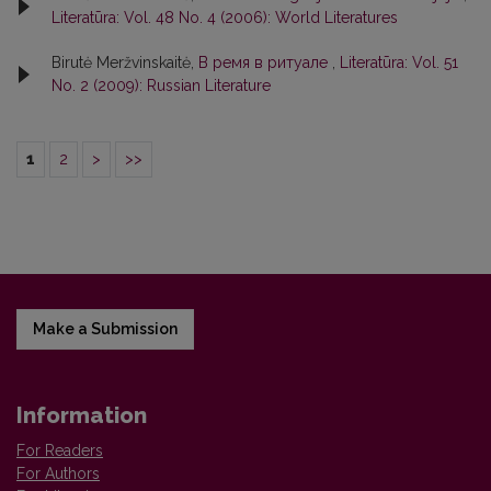
Literatūra: Vol. 48 No. 4 (2006): World Literatures
Birutė Meržvinskaitė,
В ремя в ритуале
,
Literatūra: Vol. 51
No. 2 (2009): Russian Literature
1
2
>
>>
Make a Submission
Information
For Readers
For Authors