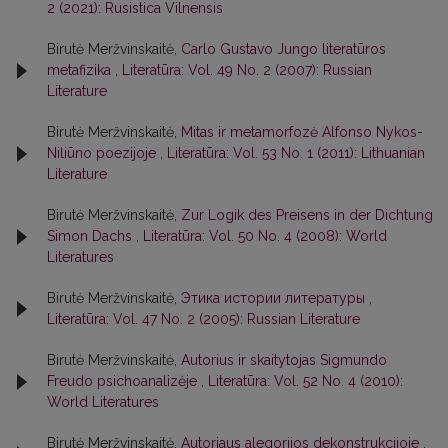
2 (2021): Rusistica Vilnensis
Birutė Meržvinskaitė,
Carlo Gustavo Jungo literatūros
metafizika
,
Literatūra: Vol. 49 No. 2 (2007): Russian
Literature
Birutė Meržvinskaitė,
Mitas ir metamorfozė Alfonso Nykos-
Niliūno poezijoje
,
Literatūra: Vol. 53 No. 1 (2011): Lithuanian
Literature
Birutė Meržvinskaitė,
Zur Logik des Preisens in der Dichtung
Simon Dachs
,
Literatūra: Vol. 50 No. 4 (2008): World
Literatures
Birutė Meržvinskaitė,
Этика истории литературы
,
Literatūra: Vol. 47 No. 2 (2005): Russian Literature
Birutė Meržvinskaitė,
Autorius ir skaitytojas Sigmundo
Freudo psichoanalizėje
,
Literatūra: Vol. 52 No. 4 (2010):
World Literatures
Birutė Meržvinskaitė,
Autoriaus alegorijos dekonstrukcijoje
,