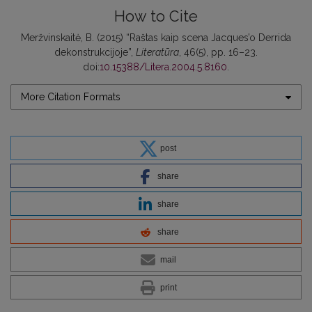
How to Cite
Meržvinskaitė, B. (2015) “Raštas kaip scena Jacques’o Derrida
dekonstrukcijoje”,
Literatūra
, 46(5), pp. 16–23.
doi:
10.15388/Litera.2004.5.8160
.
More Citation Formats
post
share
share
share
mail
print