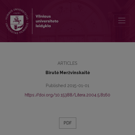
Raštas kaip scena Jacques’o Derrida dekonstrukcijoje
ARTICLES
Birutė Meržvinskaitė
Published 2015-01-01
https://doi.org/10.15388/Litera.2004.5.8160
PDF