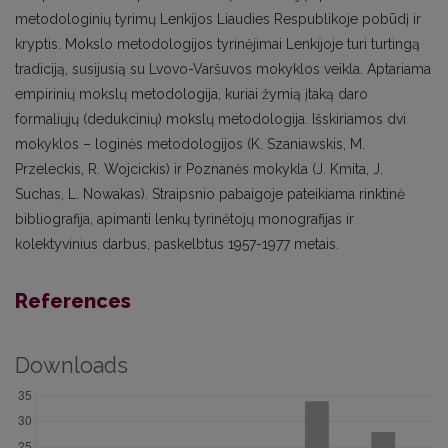
metodologinių tyrimų Lenkijos Liaudies Respublikoje pobūdį ir
kryptis. Mokslo metodologijos tyrinėjimai Lenkijoje turi turtingą
tradiciją, susijusią su Lvovo-Varšuvos mokyklos veikla. Aptariama
empirinių mokslų metodologija, kuriai žymią įtaką daro
formaliųjų (dedukcinių) mokslų metodologija. Išskiriamos dvi
mokyklos – loginės metodologijos (K. Szaniawskis, M.
Przeleckis, R. Wojcickis) ir Poznanės mokykla (J. Kmita, J.
Suchas, L. Nowakas). Straipsnio pabaigoje pateikiama rinktinė
bibliografija, apimanti lenkų tyrinėtojų monografijas ir
kolektyvinius darbus, paskelbtus 1957-1977 metais.
References
Downloads