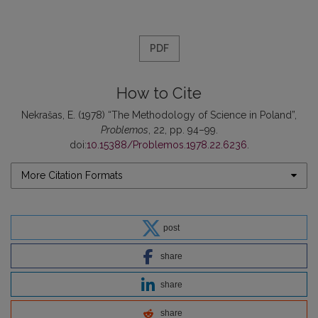
PDF
How to Cite
Nekrašas, E. (1978) “The Methodology of Science in Poland”,
Problemos
, 22, pp. 94–99.
doi:
10.15388/Problemos.1978.22.6236
.
More Citation Formats
post
share
share
share