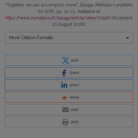
“Together we can accomplish more”,
Slauga. Mokslas ir praktika
,
(12 (276), pp. 12–13. Available at:
https://www.zurnalai.vu.lt/slauga/article/view/20546
(Accessed:
10 August 2026).
More Citation Formats
post
share
share
share
mail
print