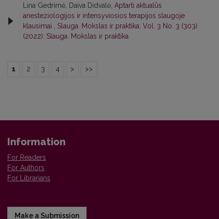
Lina Gedrimė, Daiva Didvalė,
Aptarti aktualūs
anesteziologijos ir intensyviosios terapijos slaugoje
klausimai
,
Slauga. Mokslas ir praktika: Vol. 3 No. 3 (303)
(2022): Slauga. Mokslas ir praktika
1
2
3
4
>
>>
Information
For Readers
For Authors
For Librarians
Make a Submission