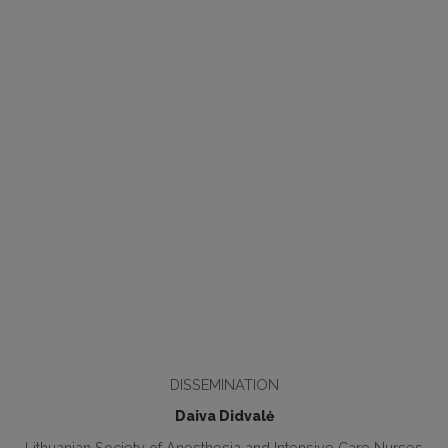
DISSEMINATION
Daiva Didvalė
Lithuanian Society of Anesthesia and Intensive Care Nurses