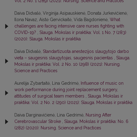
Vol. 2 No. 1 (289) (2021): Nursing. Science and Practices
Daiva Didvalė, Virginija Asipauskienė, Donata Jurkevičienė,
Ilona Navaz, Aistė Gervickaitė, Vida Bagdonienė,
What
challenges are facing intensive care nurses fighting with
COVID-19?
,
Slauga. Mokslas ir praktika: Vol. 1 No. 7 (283)
(2020): Slauga. Mokslas ir praktika
Daiva Didvalė,
Standartizuota anestezijos slaugytojo darbo
vieta – saugesnis slaugytojas, saugesnis pacientas
,
Slauga.
Mokslas ir praktika: Vol. 2 No. 10 (298) (2021): Nursing.
Science and Practices
Aurelija Zybartaitė, Lina Gedrimė,
Influence of music on
work performance during joint replacement surgery,
attitudes of surgical team members
,
Slauga. Mokslas ir
praktika: Vol. 2 No. 2 (290) (2021): Slauga. Mokslas ir praktika
Daiva Darginavičienė, Lina Gedrimė,
Nursing After
Cerebrovascular Stroke
,
Slauga. Mokslas ir praktika: No. 6
(282) (2020): Nursing. Science and Practices