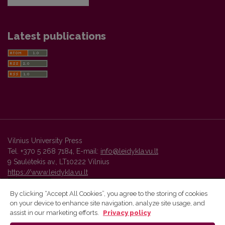
Latest publications
Vilnius University Press
Tel. +370 5 268 7184, E-mail:
info@leidykla.vu.lt
9 Saulėtekis av., LT10222 Vilnius
https://www.leidykla.vu.lt
By clicking “Accept All Cookies”, you agree to the storing of cookies
on your device to enhance site navigation, analyze site usage, and
Vilnius University Press platform and metadata are distributed by
assist in our marketing efforts.
Privacy policy
Creative Commons International License
.