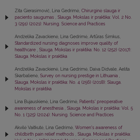
Zita Gierasimovič, Lina Gedrimė,
Chirurginė slauga ir
paciento saugumas
,
Slauga. Mokslas ir praktika: Vol. 2 No.
3 (291) (2021): Nursing. Science and Practices
Andželika Zavackienė, Lina Gedrimė, Artūras Šimkus,
Standardized nursing diagnoses improve quality of
healthcare
,
Slauga. Mokslas ir praktika: No. 12 (252) (2017):
Slauga. Mokslas ir praktika
Andželika Zavackienė, Lina Gedrimė, Daiva Didvale, Aelita
Skarbalienė,
Survey on nursing prestige in Lithuania
,
Slauga. Mokslas ir praktika: No. 4 (256) (2018): Slauga.
Mokslas ir praktika
Lina Bujauskienė, Lina Gedrimė,
Patients' preoperative
awareness of anesthesia
,
Slauga. Mokslas ir praktika: Vol. 5
No. 1 (325) (2024): Nursing. Science and Practices
Akvilė Vaitkutė, Lina Gedrimė,
Women's awareness of
childbirth pain relief methods
,
Slauga. Mokslas ir praktika: