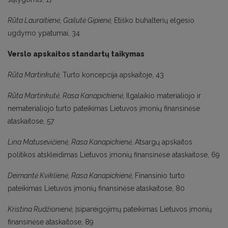
Rūta Lauraitienė, Gailutė Gipienė,
Etiško buhalterių elgesio
ugdymo ypatumai, 34
Verslo apskaitos standartų taikymas
Rūta Martinkutė,
Turto koncepcija apskaitoje, 43
Rūta Martinkutė, Rasa Kanapickienė,
Ilgalaikio materialiojo ir
nematerialiojo turto pateikimas Lietuvos įmonių finansinėse
ataskaitose, 57
Lina Matusevičienė, Rasa Kanapickienė,
Atsargų apskaitos
politikos atskleidimas Lietuvos įmonių finansinėse ataskaitose, 69
Deimantė Kviklienė, Rasa Kanapickienė,
Finansinio turto
pateikimas Lietuvos įmonių finansinėse ataskaitose, 80
Kristina Rudžionienė,
Įsipareigojimų pateikimas Lietuvos įmonių
finansinėse ataskaitose, 89