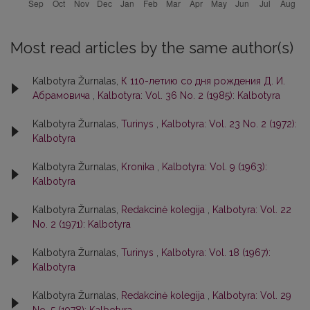
Most read articles by the same author(s)
Kalbotyra Žurnalas,
К 110-летию со дня рождения Д. И.
Абрамовича
,
Kalbotyra: Vol. 36 No. 2 (1985): Kalbotyra
Kalbotyra Žurnalas,
Turinys
,
Kalbotyra: Vol. 23 No. 2 (1972):
Kalbotyra
Kalbotyra Žurnalas,
Kronika
,
Kalbotyra: Vol. 9 (1963):
Kalbotyra
Kalbotyra Žurnalas,
Redakcinė kolegija
,
Kalbotyra: Vol. 22
No. 2 (1971): Kalbotyra
Kalbotyra Žurnalas,
Turinys
,
Kalbotyra: Vol. 18 (1967):
Kalbotyra
Kalbotyra Žurnalas,
Redakcinė kolegija
,
Kalbotyra: Vol. 29