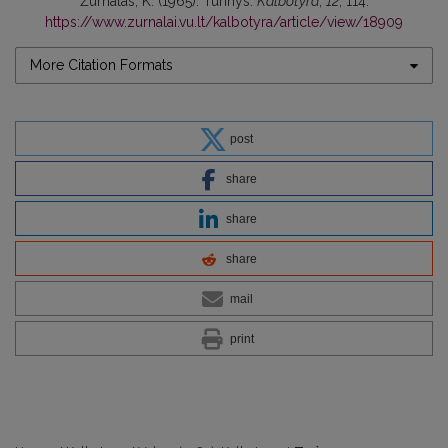
Žurnalas, K. (1965). Turinys.
Kalbotyra
,
12
, 114.
https://www.zurnalai.vu.lt/kalbotyra/article/view/18909
More Citation Formats
post
share
share
share
mail
print