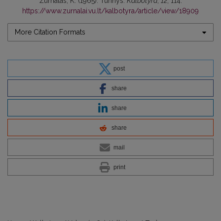
Žurnalas, K. (1965). Turinys.
Kalbotyra
,
12
, 114.
https://www.zurnalai.vu.lt/kalbotyra/article/view/18909
More Citation Formats
post
share
share
share
mail
print