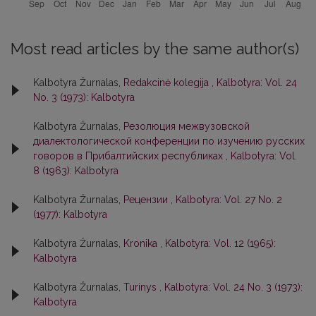
Most read articles by the same author(s)
Kalbotyra Žurnalas,
Redakcinė kolegija
,
Kalbotyra: Vol. 24
No. 3 (1973): Kalbotyra
Kalbotyra Žurnalas,
Резолюция межвузовской
диалектологической конференции по изучению русских
говоров в Прибалтийских республиках
,
Kalbotyra: Vol.
8 (1963): Kalbotyra
Kalbotyra Žurnalas,
Рецензии
,
Kalbotyra: Vol. 27 No. 2
(1977): Kalbotyra
Kalbotyra Žurnalas,
Kronika
,
Kalbotyra: Vol. 12 (1965):
Kalbotyra
Kalbotyra Žurnalas,
Turinys
,
Kalbotyra: Vol. 24 No. 3 (1973):
Kalbotyra