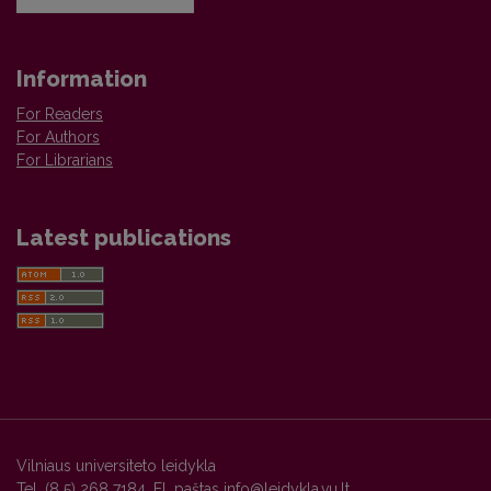
Information
For Readers
For Authors
For Librarians
Latest publications
Vilniaus universiteto leidykla
Tel. (8 5) 268 7184, El. paštas
info@leidykla.vu.lt