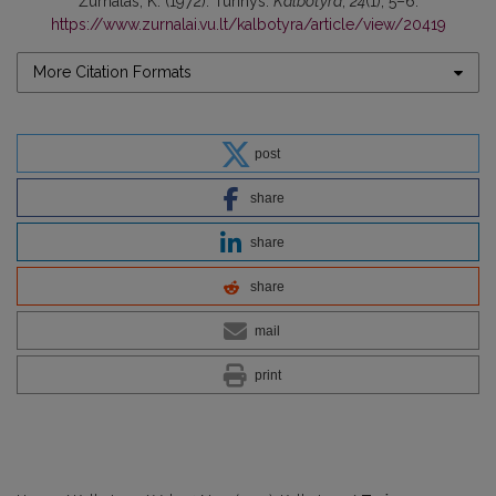
Žurnalas, K. (1972). Turinys.
Kalbotyra
,
24
(1), 5–6.
https://www.zurnalai.vu.lt/kalbotyra/article/view/20419
More Citation Formats
post
share
share
share
mail
print