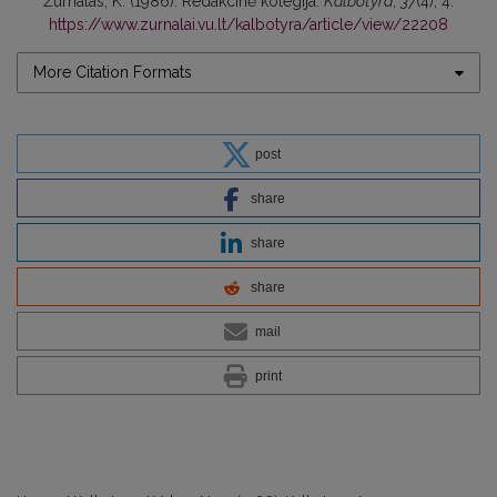
Žurnalas, K. (1986). Redakcinė kolegija.
Kalbotyra
,
37
(4), 4.
https://www.zurnalai.vu.lt/kalbotyra/article/view/22208
More Citation Formats
post
share
share
share
mail
print