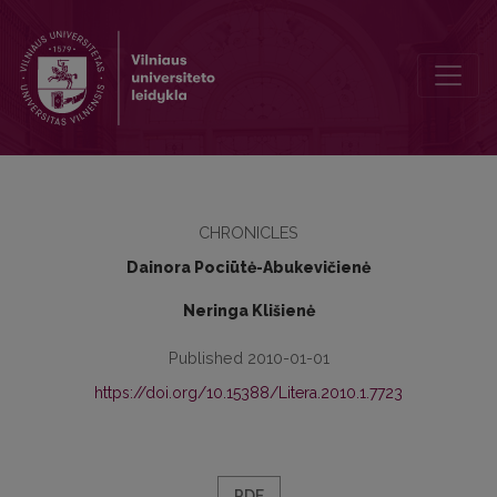
Vilniaus universiteto Lietuvių literatūros katedra 2010 metais
CHRONICLES
Dainora Pociūtė-Abukevičienė
Neringa Klišienė
Published 2010-01-01
https://doi.org/10.15388/Litera.2010.1.7723
PDF