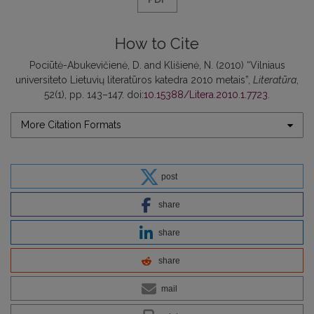
How to Cite
Pociūtė-Abukevičienė, D. and Klišienė, N. (2010) “Vilniaus
universiteto Lietuvių literatūros katedra 2010 metais”,
Literatūra
,
52(1), pp. 143–147. doi:
10.15388/Litera.2010.1.7723
.
More Citation Formats
post
share
share
share
mail