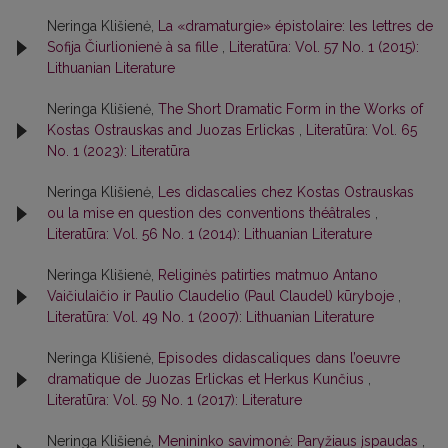
Neringa Klišienė,
La «dramaturgie» épistolaire: les lettres de
Sofija Čiurlionienė à sa fille
,
Literatūra: Vol. 57 No. 1 (2015):
Lithuanian Literature
Neringa Klišienė,
The Short Dramatic Form in the Works of
Kostas Ostrauskas and Juozas Erlickas
,
Literatūra: Vol. 65
No. 1 (2023): Literatūra
Neringa Klišienė,
Les didascalies chez Kostas Ostrauskas
ou la mise en question des conventions théâtrales
,
Literatūra: Vol. 56 No. 1 (2014): Lithuanian Literature
Neringa Klišienė,
Religinės patirties matmuo Antano
Vaičiulaičio ir Paulio Claudelio (Paul Claudel) kūryboje
,
Literatūra: Vol. 49 No. 1 (2007): Lithuanian Literature
Neringa Klišienė,
Episodes didascaliques dans l’oeuvre
dramatique de Juozas Erlickas et Herkus Kunčius
,
Literatūra: Vol. 59 No. 1 (2017): Literature
Neringa Klišienė,
Menininko savimonė: Paryžiaus įspaudas
,