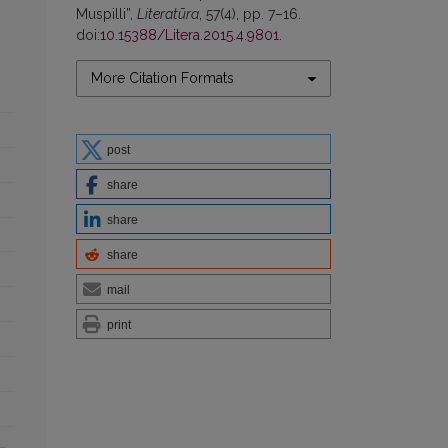
Muspilli”,
Literatūra
, 57(4), pp. 7–16.
doi:
10.15388/Litera.2015.4.9801
.
More Citation Formats
post
share
share
share
mail
print