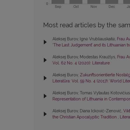
Most read articles by the sam
Aleksej Burov, Ignė Vrubliauskaitė,
Frau A
‘The Last Judgement’ and its Lithuanian t
Aleksej Burov, Modestas Kraužlys,
Frau Av
Vol. 62 No. 4 (2020): Literature
Aleksej Burov,
Zukunftsorientierte Nostal
Literatūra: Vol. 59 No. 4 (2017): World Lite
Aleksej Burov, Tomas Vytautas Kotovičiu
Representation of Lithuania in Contempo
Aleksej Burov, Diana Ickovič-Zenovič,
Vik
the Christian Apocalyptic Tradition
,
Liter