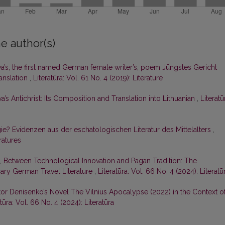
e author(s)
va’s, the first named German female writer’s, poem Jüngstes Gericht
ranslation
,
Literatūra: Vol. 61 No. 4 (2019): Literature
a’s Antichrist: Its Composition and Translation into Lithuanian
,
Literatū
gie? Evidenzen aus der eschatologischen Literatur des Mittelalters
,
ratures
s,
Between Technological Innovation and Pagan Tradition: The
rary German Travel Literature
,
Literatūra: Vol. 66 No. 4 (2024): Literatū
tor Denisenko’s Novel The Vilnius Apocalypse (2022) in the Context o
atūra: Vol. 66 No. 4 (2024): Literatūra