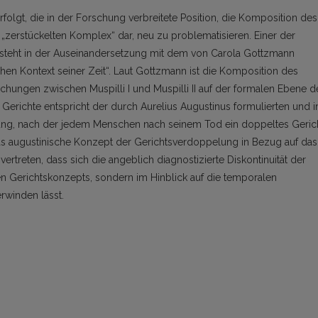
folgt, die in der Forschung verbreitete Position, die Komposition des
 „zerstückelten Komplex“ dar, neu zu problematisieren. Einer der
teht in der Auseinandersetzung mit dem von Carola Gottzmann
schen Kontext seiner Zeit“. Laut Gottzmann ist die Komposition des
ungen zwischen Muspilli I und Muspilli II auf der formalen Ebene d
 Gerichte entspricht der durch Aurelius Augustinus formulierten und 
ssung, nach der jedem Menschen nach seinem Tod ein doppeltes Geric
s augustinische Konzept der Gerichtsverdoppelung in Bezug auf das
 vertreten, dass sich die angeblich diagnostizierte Diskontinuität der
n Gerichtskonzepts, sondern im Hinblick auf die temporalen
rwinden lässt.