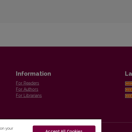
Information
La
For Readers
For Authors
For Librarians
 on your
Accept All Cookies