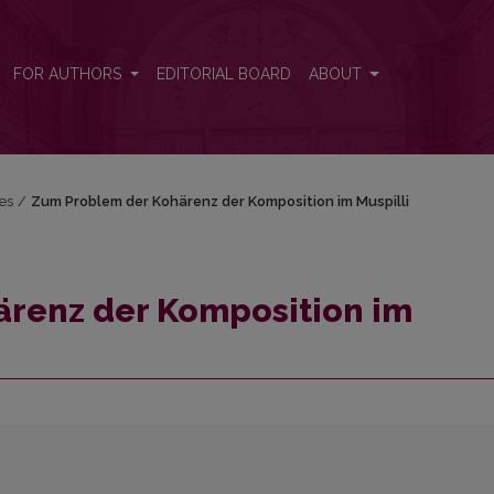
spilli
FOR AUTHORS
EDITORIAL BOARD
ABOUT
res
/
Zum Problem der Kohärenz der Komposition im Muspilli
renz der Komposition im