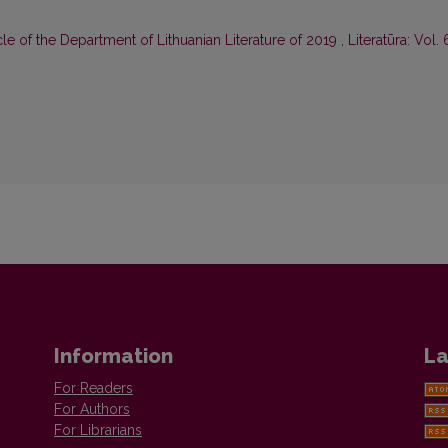
le of the Department of Lithuanian Literature of 2019
,
Literatūra: Vol. 
Information
La
For Readers
For Authors
For Librarians