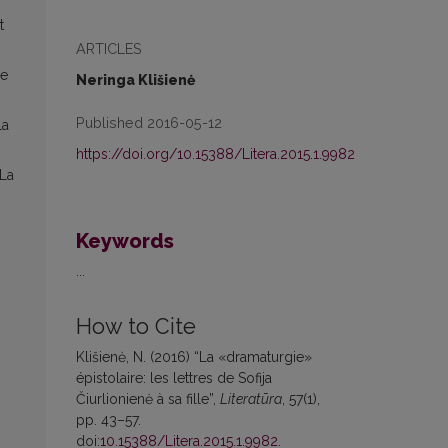
t
ARTICLES
me
Neringa Klišienė
Published 2016-05-12
la
https://doi.org/10.15388/Litera.2015.1.9982
 La
Keywords
...
How to Cite
Klišienė, N. (2016) “La «dramaturgie»
épistolaire: les lettres de Sofija
Čiurlionienė à sa fille”,
Literatūra
, 57(1),
pp. 43–57.
doi:
10.15388/Litera.2015.1.9982
.