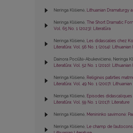
Neringa Klišienė,
Lithuanian Dramaturgy a
Neringa Klišienė,
The Short Dramatic Form
Vol. 65 No. 1 (2023): Literatūra
Neringa Klišienė,
Les didascalies chez Ko
Literatūra: Vol. 56 No. 1 (2014): Lithuanian 
Dainora Pociūtė-Abukevičienė, Neringa Kl
Literatūra: Vol. 52 No. 1 (2010): Lithuanian 
Neringa Klišienė,
Religinės patirties matm
Literatūra: Vol. 49 No. 1 (2007): Lithuanian
Neringa Klišienė,
Episodes didascaliques 
Literatūra: Vol. 59 No. 1 (2017): Literature
Neringa Klišienė,
Menininko savimonė: Pa
Neringa Klišienė,
Le champ de l’autoconsc
Lithuanian Literature