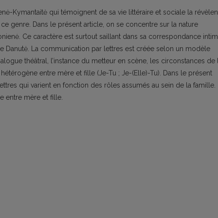
nė-Kymantaitė qui témoignent de sa vie littéraire et sociale la révèlen
e genre. Dans le présent article, on se concentre sur la nature
onienė. Ce caractère est surtout saillant dans sa correspondance inti
lle Danutė. La communication par lettres est créée selon un modèle
dialogue théâtral, l’instance du metteur en scène, les circonstances de 
hétérogène entre mère et fille (Je-Tu ; Je-(Elle)-Tu). Dans le présent
 lettres qui varient en fonction des rôles assumés au sein de la famille.
 entre mère et fille.