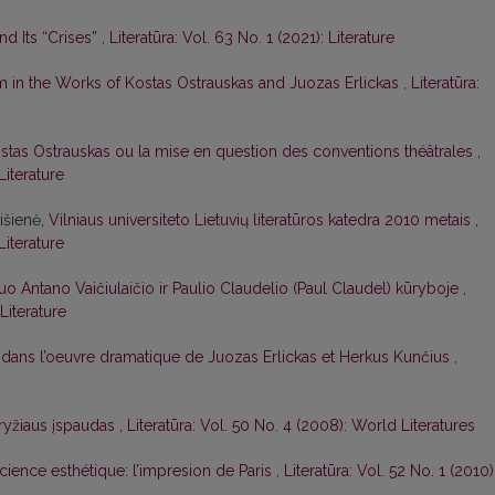
nd Its “Crises”
,
Literatūra: Vol. 63 No. 1 (2021): Literature
 in the Works of Kostas Ostrauskas and Juozas Erlickas
,
Literatūra:
stas Ostrauskas ou la mise en question des conventions théâtrales
,
Literature
išienė,
Vilniaus universiteto Lietuvių literatūros katedra 2010 metais
,
Literature
uo Antano Vaičiulaičio ir Paulio Claudelio (Paul Claudel) kūryboje
,
 Literature
dans l’oeuvre dramatique de Juozas Erlickas et Herkus Kunčius
,
ryžiaus įspaudas
,
Literatūra: Vol. 50 No. 4 (2008): World Literatures
ience esthétique: l’impresion de Paris
,
Literatūra: Vol. 52 No. 1 (2010)