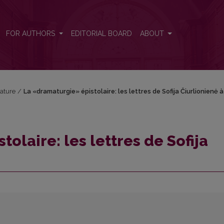
rlionienė à sa fille
FOR AUTHORS
EDITORIAL BOARD
ABOUT
rature
/
La «dramaturgie» épistolaire: les lettres de Sofija Čiurlionienė à 
olaire: les lettres de Sofija