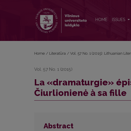
La «dramaturgie» épistolaire: les lettres de Sofija Čiu
HOME
ISSUES
Home
/
Literatūra
/
Vol. 57 No. 1 (2015): Lithuanian Lite
Vol. 57 No. 1 (2015)
La «dramaturgie» épist
Čiurlionienė à sa fille
Abstract