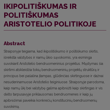
IKIPOLITIŠKUMAS IR
POLITIŠKUMAS
ARISTOTELIO POLITIKOJE
Abstract
Straipsnyje teigiama, kad ikipolitiškumo ir politiškumo skirtis,
išreikšta valstybės ir namų ūkio sąvokomis, yra esminga
suvokiant Aristotelio bendruomeninius projektus. Mąstymas šia
skirtimi atskleidžia tokių bendruomeninių projektų struktūrą ir
principus bei pašalina įtampas, glūdinčias skirtinguose ir dažnai
nesuderinamuose Aristotelio teiginiuose. Straipsnyje parodoma,
kaip namų ūkį bei valstybę galima apibrėžti kaip skirtingas ir vis
dėlto tarpusavyje priklausomas bendruomenes ir kaip jų
apibrėžimai paveikia konkrečių konstitucinių bendruomenių
suvokimą.