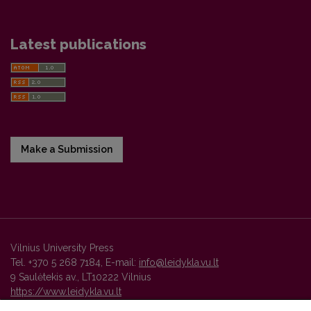
Latest publications
Make a Submission
Vilnius University Press
Tel. +370 5 268 7184, E-mail:
info@leidykla.vu.lt
9 Saulėtekis av., LT10222 Vilnius
https://www.leidykla.vu.lt