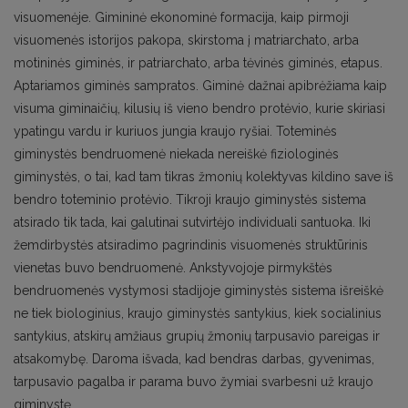
visuomenėje. Gimininė ekonominė formacija, kaip pirmoji
visuomenės istorijos pakopa, skirstoma į matriarchato, arba
motininės giminės, ir patriarchato, arba tėvinės giminės, etapus.
Aptariamos giminės sampratos. Giminė dažnai apibrėžiama kaip
visuma giminaičių, kilusių iš vieno bendro protėvio, kurie skiriasi
ypatingu vardu ir kuriuos jungia kraujo ryšiai. Toteminės
giminystės bendruomenė niekada nereiškė fiziologinės
giminystės, o tai, kad tam tikras žmonių kolektyvas kildino save iš
bendro toteminio protėvio. Tikroji kraujo giminystės sistema
atsirado tik tada, kai galutinai sutvirtėjo individuali santuoka. Iki
žemdirbystės atsiradimo pagrindinis visuomenės struktūrinis
vienetas buvo bendruomenė. Ankstyvojoje pirmykštės
bendruomenės vystymosi stadijoje giminystės sistema išreiškė
ne tiek biologinius, kraujo giminystės santykius, kiek socialinius
santykius, atskirų amžiaus grupių žmonių tarpusavio pareigas ir
atsakomybę. Daroma išvada, kad bendras darbas, gyvenimas,
tarpusavio pagalba ir parama buvo žymiai svarbesni už kraujo
giminystę.