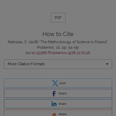
PDF
How to Cite
Nekrašas, E. (1978) “The Methodology of Science in Poland”,
Problemos
, 22, pp. 94–99.
doi:
10.15388/Problemos.1978.22.6236
.
More Citation Formats
post
share
share
share