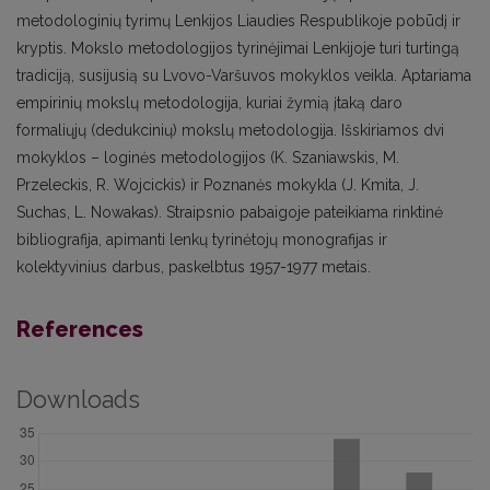
metodologinių tyrimų Lenkijos Liaudies Respublikoje pobūdį ir
kryptis. Mokslo metodologijos tyrinėjimai Lenkijoje turi turtingą
tradiciją, susijusią su Lvovo-Varšuvos mokyklos veikla. Aptariama
empirinių mokslų metodologija, kuriai žymią įtaką daro
formaliųjų (dedukcinių) mokslų metodologija. Išskiriamos dvi
mokyklos – loginės metodologijos (K. Szaniawskis, M.
Przeleckis, R. Wojcickis) ir Poznanės mokykla (J. Kmita, J.
Suchas, L. Nowakas). Straipsnio pabaigoje pateikiama rinktinė
bibliografija, apimanti lenkų tyrinėtojų monografijas ir
kolektyvinius darbus, paskelbtus 1957-1977 metais.
References
Downloads