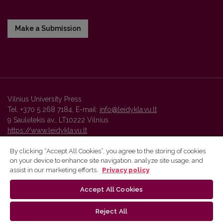
Make a Submission
Vilnius University Press
Tel. +370 5 268 7184, E-mail:
info@leidykla.vu.lt
9 Saulėtekis av., LT10222 Vilnius
https://www.leidykla.vu.lt
By clicking “Accept All Cookies”, you agree to the storing of cookies
on your device to enhance site navigation, analyze site usage, and
Vilnius University Press platform and metadata are distributed by
assist in our marketing efforts.
Privacy policy
Creative Commons International License
.
Accept All Cookies
Reject All