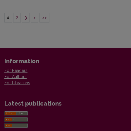
1
2
3
>
>>
Information
For Readers
For Authors
For Librarians
Latest publications