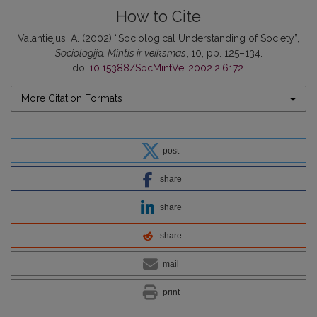
How to Cite
Valantiejus, A. (2002) “Sociological Understanding of Society”,
Sociologija. Mintis ir veiksmas
, 10, pp. 125–134.
doi:
10.15388/SocMintVei.2002.2.6172
.
More Citation Formats
post
share
share
share
mail
print