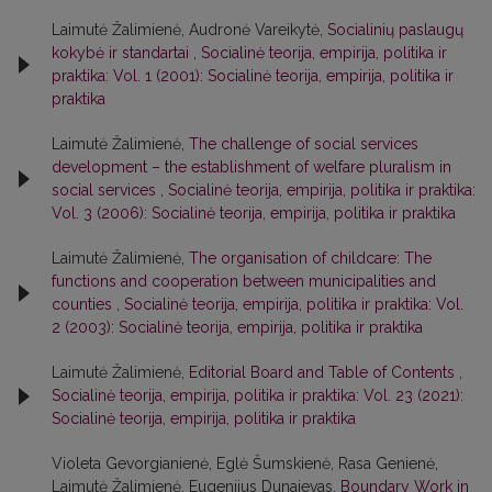
Laimutė Žalimienė, Audronė Vareikytė,
Socialinių paslaugų
kokybė ir standartai
,
Socialinė teorija, empirija, politika ir
praktika: Vol. 1 (2001): Socialinė teorija, empirija, politika ir
praktika
Laimutė Žalimienė,
The challenge of social services
development – the establishment of welfare pluralism in
social services
,
Socialinė teorija, empirija, politika ir praktika:
Vol. 3 (2006): Socialinė teorija, empirija, politika ir praktika
Laimutė Žalimienė,
The organisation of childcare: The
functions and cooperation between municipalities and
counties
,
Socialinė teorija, empirija, politika ir praktika: Vol.
2 (2003): Socialinė teorija, empirija, politika ir praktika
Laimutė Žalimienė,
Editorial Board and Table of Contents
,
Socialinė teorija, empirija, politika ir praktika: Vol. 23 (2021):
Socialinė teorija, empirija, politika ir praktika
Violeta Gevorgianienė, Eglė Šumskienė, Rasa Genienė,
Laimutė Žalimienė, Eugenijus Dunajevas,
Boundary Work in