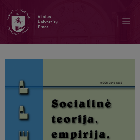
From a Soviet Paternalistic to the Market Model in Personal Social Se