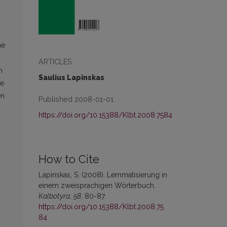
d
me
ARTICLES
n
Saulius Lapinskas
ie
en
Published 2008-01-01
https://doi.org/10.15388/Klbt.2008.7584
How to Cite
Lapinskas, S. (2008). Lemmatisierung in
einem zweisprachigen Wörterbuch.
Kalbotyra
,
58
, 80-87.
https://doi.org/10.15388/Klbt.2008.75
84