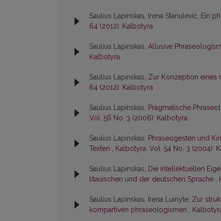
Saulius Lapinskas, Irena Stanulevič,
Ein p
64 (2012): Kalbotyra
Saulius Lapinskas,
Allusive Phraseologis
Kalbotyra
Saulius Lapinskas,
Zur Konzeption eines
64 (2012): Kalbotyra
Saulius Lapinskas,
Pragmatische Phraseo
Vol. 56 No. 3 (2006): Kalbotyra
Saulius Lapinskas,
Phraseogesten und Kine
Texten
,
Kalbotyra: Vol. 54 No. 3 (2004): 
Saulius Lapinskas,
Die intellektuellen E
litauischen und der deutschen Sprache
,
Saulius Lapinskas, Irena Luinyte,
Zur stru
kompartiven phraseologismen
,
Kalbotyra