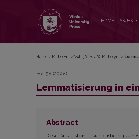
Lemmatisierung in einem zweisprachigen Wörterb
HOME
ISSUES
Home
/
Kalbotyra
/
Vol. 58 (2008): Kalbotyra
/
Lemmat
Vol. 58 (2008)
Lemmatisierung in e
Abstract
Dieser Artikel ist ein Diskussionsbeitrag zum A