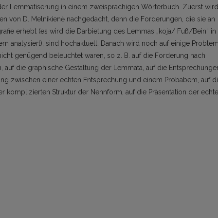
der Lemmatiserung in einem zweisprachigen Wörterbuch. Zuerst wir
gen von D. Melnikienė nachgedacht, denn die Forderungen, die sie an
rafie erhebt (es wird die Darbietung des Lemmas „koja/ Fuß/Bein“ in
 analysiert), sind hochaktuell. Danach wird noch auf einige Proble
nicht genügend beleuchtet waren, so z. B. auf die Forderung nach
, auf die graphische Gestaltung der Lemmata, auf die Entsprechunge
ung zwischen einer echten Entsprechung und einem Probabem, auf d
 komplizierten Struktur der Nennform, auf die Präsentation der echt