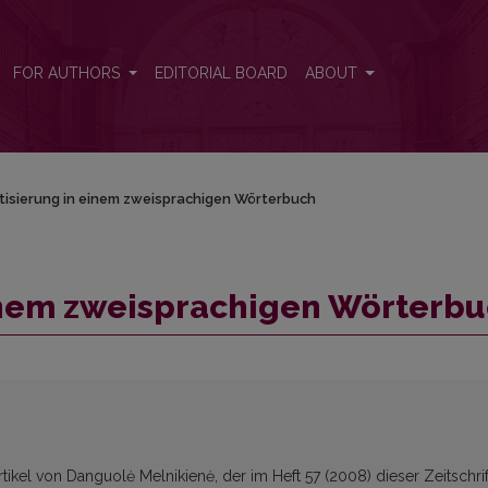
uch
FOR AUTHORS
EDITORIAL BOARD
ABOUT
isierung in einem zweisprachigen Wörterbuch
inem zweisprachigen Wörterb
rtikel von Danguolė Melnikienė, der im Heft 57 (2008) dieser Zeitschrif