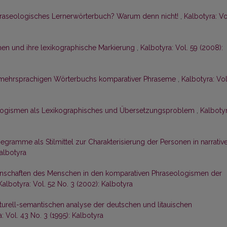
hraseologisches Lernerwörterbuch? Warum denn nicht!
,
Kalbotyra: Vo
men und ihre lexikographische Markierung
,
Kalbotyra: Vol. 59 (2008):
 mehrsprachigen Wörterbuchs komparativer Phraseme
,
Kalbotyra: Vol
logismen als Lexikographisches und Übersetzungsproblem
,
Kalbotyr
gramme als Stilmittel zur Charakterisierung der Personen in narrativ
Kalbotyra
igenschaften des Menschen in den komparativen Phraseologismen der
Kalbotyra: Vol. 52 No. 3 (2002): Kalbotyra
kturell-semantischen analyse der deutschen und litauischen
: Vol. 43 No. 3 (1995): Kalbotyra