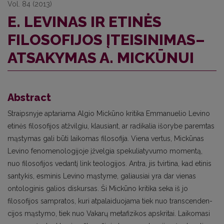
Vol. 84 (2013)
E. LEVINAS IR ETINĖS
FILOSOFIJOS ĮTEISINIMAS–
ATSAKYMAS A. MICKŪNUI
Abstract
Straipsnyje aptariama Algio Mickūno kritika Emmanuelio Levino
etinės filosofijos atžvilgiu, klausiant, ar radikalia išorybe paremtas
mąstymas gali būti laikomas filosofija. Viena vertus, Mickūnas
Levino fenomenologijoje įžvelgia spekuliatyvumo momentą,
nuo filosofijos vedantį link teologijos. An­tra, jis tvirtina, kad etinis
santykis, esminis Levino mąstyme, galiausiai yra dar vienas
ontologinis galios diskursas. Ši Mickūno kritika seka iš jo
filosofijos sampratos, kuri atpalaiduojama tiek nuo transcenden­
cijos mąstymo, tiek nuo Vakarų metafizikos apskritai. Laikomasi