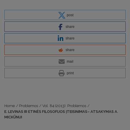
post
share
share
share
mail
print
Home
/
Problemos
/
Vol. 84 (2013): Problemos
/
E. LEVINAS IR ETINĖS FILOSOFIJOS ĮTEISINIMAS– ATSAKYMAS A.
MICKŪNUI