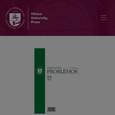
E. LEVINAS IR ETINĖS FILOSOFIJOS ĮTEISINIMAS– ATSAKYMAS A. 