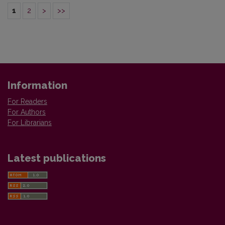
1
2
>
>>
Information
For Readers
For Authors
For Librarians
Latest publications