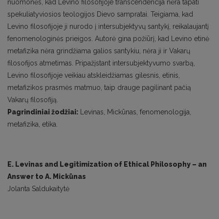
nuomonės, kad Levino filosofijoje trans­cendencija nėra tapati
spekuliatyviosios teologijos Dievo sampratai. Teigiama, kad
Levino filosofijoje ji nurodo į intersubjektyvų santykį, reikalaujantį
fenomenologinės prieigos. Autorė gina požiūrį, kad Levi­no etinė
metafizika nėra grindžiama galios santykiu, nėra ji ir Vakarų
filosofijos atmetimas. Pripažįstant intersubjektyvumo svarbą,
Levino filosofijoje veikiau atskleidžiamas gilesnis, etinis,
metafizikos prasmės matmuo, taip drauge pagilinant pačią
Vakarų filosofiją.
Pagrindiniai žodžiai:
Levinas, Mickūnas, fenomenologija,
metafizika, etika.
E. Levinas and Legitimization of Ethical Philosophy – an
Answer to A. Mickūnas
Jolanta Saldukaitytė