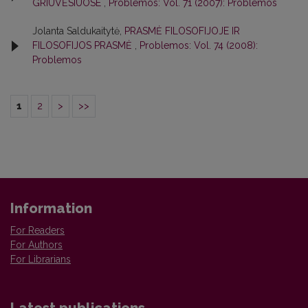
GRIUVĖSIUOSE
,
Problemos: Vol. 71 (2007): Problemos
Jolanta Saldukaitytė,
PRASMĖ FILOSOFIJOJE IR
FILOSOFIJOS PRASMĖ
,
Problemos: Vol. 74 (2008):
Problemos
1
2
>
>>
Information
For Readers
For Authors
For Librarians