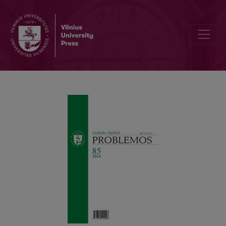
RELIGIJOS FENOMENAS ŠIUOLAIKINIAME PASAULYJE