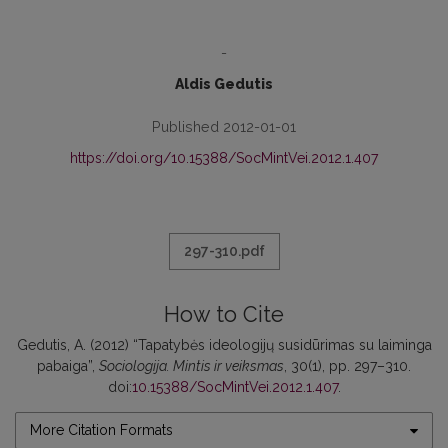
-
Aldis Gedutis
Published 2012-01-01
https://doi.org/10.15388/SocMintVei.2012.1.407
297-310.pdf
How to Cite
Gedutis, A. (2012) “Tapatybės ideologijų susidūrimas su laiminga
pabaiga”,
Sociologija. Mintis ir veiksmas
, 30(1), pp. 297–310.
doi:
10.15388/SocMintVei.2012.1.407
.
More Citation Formats