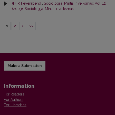
(II): P. Feyerabend
,
Sociologija. Mintis ir veiksmas: Vol. 12
(2003): Sociologija. Mintis ir veiksmas
1
2
>
>>
Make a Submission
Information
For Readers
For Authors
For Librarians