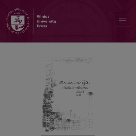
Tapatybės ideologijų susidūrimas su laiminga pabaiga