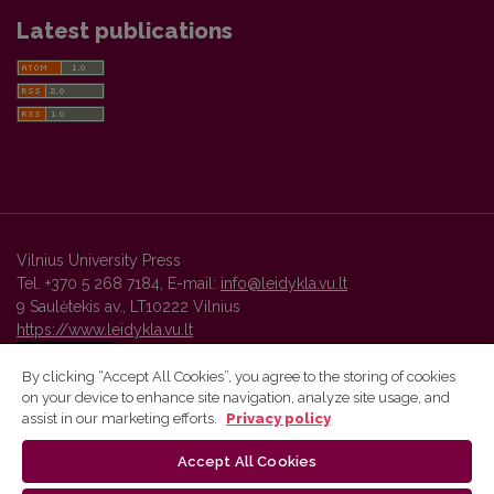
Latest publications
Vilnius University Press
Tel. +370 5 268 7184, E-mail:
info@leidykla.vu.lt
9 Saulėtekis av., LT10222 Vilnius
https://www.leidykla.vu.lt
By clicking “Accept All Cookies”, you agree to the storing of cookies
on your device to enhance site navigation, analyze site usage, and
Vilnius University Press platform and metadata are distributed by
assist in our marketing efforts.
Privacy policy
Creative Commons International License
.
Accept All Cookies