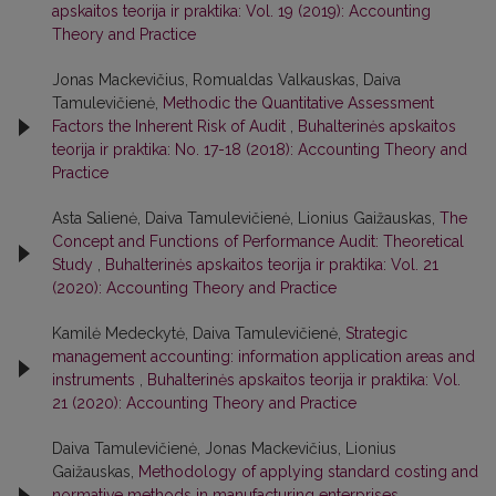
apskaitos teorija ir praktika: Vol. 19 (2019): Accounting
Theory and Practice
Jonas Mackevičius, Romualdas Valkauskas, Daiva
Tamulevičienė,
Methodic the Quantitative Assessment
Factors the Inherent Risk of Audit
,
Buhalterinės apskaitos
teorija ir praktika: No. 17-18 (2018): Accounting Theory and
Practice
Asta Salienė, Daiva Tamulevičienė, Lionius Gaižauskas,
The
Concept and Functions of Performance Audit: Theoretical
Study
,
Buhalterinės apskaitos teorija ir praktika: Vol. 21
(2020): Accounting Theory and Practice
Kamilė Medeckytė, Daiva Tamulevičienė,
Strategic
management accounting: information application areas and
instruments
,
Buhalterinės apskaitos teorija ir praktika: Vol.
21 (2020): Accounting Theory and Practice
Daiva Tamulevičienė, Jonas Mackevičius, Lionius
Gaižauskas,
Methodology of applying standard costing and
normative methods in manufacturing enterprises
,