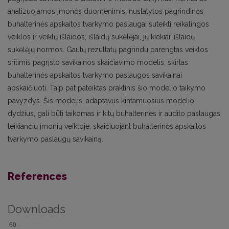
analizuojamos įmonės duomenimis, nustatytos pagrindinės
buhalterinės apskaitos tvarkymo paslaugai suteikti reikalingos
veiklos ir veiklų išlaidos, išlaidų sukėlėjai, jų kiekiai, išlaidų
sukėlėjų normos. Gautų rezultatų pagrindu parengtas veiklos
sritimis pagrįsto savikainos skaičiavimo modelis, skirtas
buhalterinės apskaitos tvarkymo paslaugos savikainai
apskaičiuoti. Taip pat pateiktas praktinis šio modelio taikymo
pavyzdys. Šis modelis, adaptavus kintamuosius modelio
dydžius, gali būti taikomas ir kitų buhalterines ir audito paslaugas
teikiančių įmonių veikloje, skaičiuojant buhalterinės apskaitos
tvarkymo paslaugų savikainą.
References
Downloads