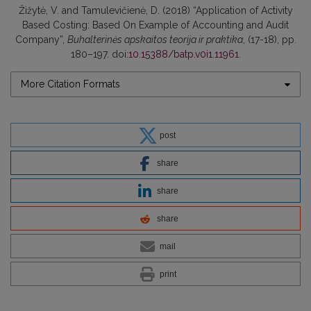
Žižytė, V. and Tamulevičienė, D. (2018) “Application of Activity
Based Costing: Based On Example of Accounting and Audit
Company”,
Buhalterinės apskaitos teorija ir praktika
, (17-18), pp.
180–197. doi:
10.15388/batp.v0i1.11961
.
More Citation Formats
post
share
share
share
mail
print