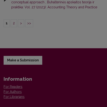
conceptual approach
,
Buhalterinės apskaitos teorija ir
praktika: Vol. 27 (2023): Accounting Theory and Practice
1
2
>
>>
Make a Submission
Information
For Readers
For Authors
For Librarians