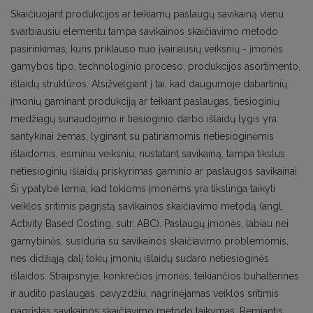
Skaičiuojant produkcijos ar teikiamų paslaugų savikainą vienu
svarbiausiu elementu tampa savikainos skaičiavimo metodo
pasirinkimas, kuris priklauso nuo įvairiausių veiksnių - įmonės
gamybos tipo, technologinio proceso, produkcijos asortimento,
išlaidų struktūros. Atsižvelgiant į tai, kad daugumoje dabartinių
įmonių gaminant produkciją ar teikiant paslaugas, tiesioginių
medžiagų sunaudojimo ir tiesioginio darbo išlaidų lygis yra
santykinai žemas, lyginant su patiriamomis netiesioginėmis
išlaidomis, esminiu veiksniu, nustatant savikainą, tampa tikslus
netiesioginių išlaidų priskyrimas gaminio ar paslaugos savikainai.
Ši ypatybė lemia, kad tokioms įmonėms yra tikslinga taikyti
veiklos sritimis pagrįstą savikainos skaičiavimo metodą (angl.
Activity Based Costing, sutr. ABC). Paslaugų įmonės, labiau nei
gamybinės, susiduria su savikainos skaičiavimo problemomis,
nes didžiąją dalį tokių įmonių išlaidų sudaro netiesioginės
išlaidos. Straipsnyje, konkrečios įmonės, teikiančios buhalterines
ir audito paslaugas, pavyzdžiu, nagrinėjamas veiklos sritimis
pagrįstas savikainos skaičiavimo metodo taikymas. Remiantis