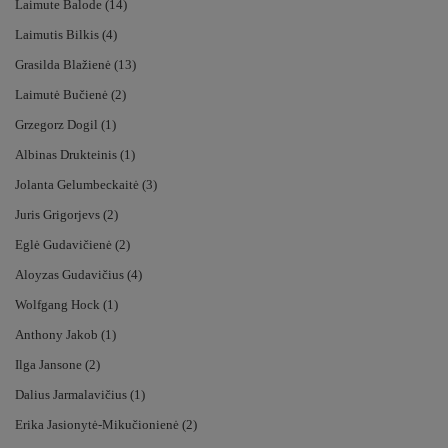
Laimute Balode (14)
Laimutis Bilkis (4)
Grasilda Blažienė (13)
Laimutė Bučienė (2)
Grzegorz Dogil (1)
Albinas Drukteinis (1)
Jolanta Gelumbeckaitė (3)
Juris Grigorjevs (2)
Eglė Gudavičienė (2)
Aloyzas Gudavičius (4)
Wolfgang Hock (1)
Anthony Jakob (1)
Ilga Jansone (2)
Dalius Jarmalavičius (1)
Erika Jasionytė-Mikučionienė (2)