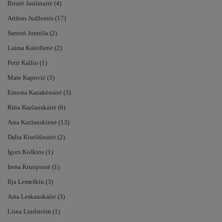
Birutė Jasiūnaitė (4)
Artūras Judžentis (17)
Santeri Junttila (2)
Laima Kalėdienė (2)
Petri Kallio (1)
Mate Kapović (3)
Ernesta Kazakėnaitė (3)
Rūta Kazlauskaitė (6)
Asta Kazlauskienė (13)
Dalia Kiseliūnaitė (2)
Igors Koškins (1)
Irena Kruopienė (1)
Ilja Lemeškin (3)
Asta Leskauskaitė (3)
Liina Lindström (1)