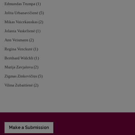
Edmundas Trumpa (1)
Jolita Urbanavičienė (5)
Mikas Vaicekauskas (2)
Jolanta Vaskelienė (1)
Ann Veismann (2)
Regina Venckutė (1)
Bernhard Wälchli (1)
Marija Zavjalova (2)
Zigmas Zinkevičius (5)
Vilma Zubaitienė (2)
Make a Submission