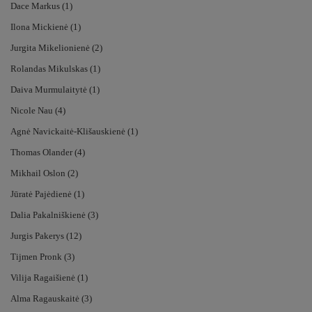
Dace Markus (1)
Ilona Mickienė (1)
Jurgita Mikelionienė (2)
Rolandas Mikulskas (1)
Daiva Murmulaitytė (1)
Nicole Nau (4)
Agnė Navickaitė-Klišauskienė (1)
Thomas Olander (4)
Mikhail Oslon (2)
Jūratė Pajėdienė (1)
Dalia Pakalniškienė (3)
Jurgis Pakerys (12)
Tijmen Pronk (3)
Vilija Ragaišienė (1)
Alma Ragauskaitė (3)