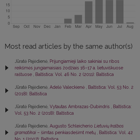
Most read articles by the same author(s)
Jūratė Pajėdienė,
Prijungiamieji laiko sakiniai su ribos
reikšmės jungiamaisiais žodžiais 16–17 a. lietuviškuose
raštuose
,
Baltistica: Vol. 46 No. 2 (2011): Baltistica
Jūratė Pajėdienė,
Adelė Valeckienė
,
Baltistica: Vol. 53 No. 2
(2018): Baltistica
Jūratė Pajėdienė,
Vytautas Ambrazas-Dubindris
,
Baltistica:
Vol. 53 No. 2 (2018): Baltistica
Jūratė Pajėdienė,
Augusto Schleicherio
Lietuvių kalbos
gramatikai
– šimtas penkiasdešimt metų
,
Baltistica: Vol. 42
No. 1 (2007): Baltistica