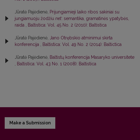
Jūratė Pajėdienė,
Prijungiamieji laiko ribos sakiniai su
jungiamuoju žodžiu
net
: semantika, gramatinės ypatybės,
raida
,
Baltistica: Vol. 45 No. 2 (2010): Baltistica
Jūratė Pajėdienė,
Jano Otrębskio atminimui skirta
konferencija
,
Baltistica: Vol. 49 No. 2 (2014): Baltictica
Jūratė Pajėdienė,
Baltistų konferencija Masaryko universitete
,
Baltistica: Vol. 43 No. 1 (2008): Baltistica
Make a Submission