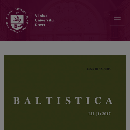
Konferencija, skirta Anatolijaus Nepokupno atminimui