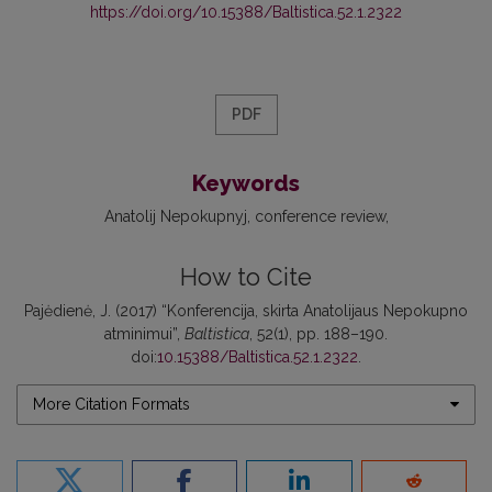
https://doi.org/10.15388/Baltistica.52.1.2322
PDF
Keywords
Anatolij Nepokupnyj
conference review
How to Cite
Pajėdienė, J. (2017) “Konferencija, skirta Anatolijaus Nepokupno
atminimui”,
Baltistica
, 52(1), pp. 188–190.
doi:
10.15388/Baltistica.52.1.2322
.
More Citation Formats