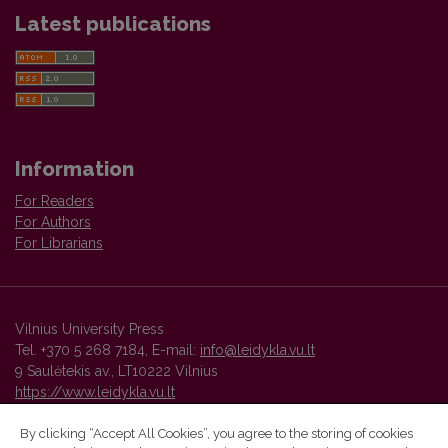
Latest publications
Information
For Readers
For Authors
For Librarians
Vilnius University Press
Tel. +370 5 268 7184, E-mail:
info@leidykla.vu.lt
9 Saulėtekis av., LT10222 Vilnius
https://www.leidykla.vu.lt
By clicking “Accept All Cookies”, you agree to the storing of cookies