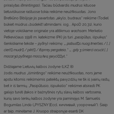
prirašytas
ißmintingas
). Tačiau būdvardis
mudrus
kituose
lietuviškuose raštuose tokia reikšme neužfiksuotas. Jono
Bretkūno Biblijoje jis pavartotas „akylo, budraus“ reikšme (Todiel
búkiet múdrus ˪búdekit˥ atmindami. iog... ApoD 20,31), kurio
vietoje vokiškame originale yra atitikmuo
wachsam
. Merkelio
Petkevičiaus 1598 m. katekizme (PK) jis turi „pasipūtęs, išpuikęs“
(lenkiškame tekste –
pyßny
) reikšmę: „
…pabuds nuog ſmerties / […]
ćiert mudr / pikt / ſtiprrey pergałeia…
“ „
...gdy ʒ śmierći ocućił […]
mocarʒá pyßnego mocą ſwą ʒwyćiył…
“
Didžiajame Lietuvių kalbos žodyne (LKŽ 8)
žodis
mudrus
„išmintingo“ reikšme neužfiksuotas, nors jame
apstu kitomis reikšmėmis pateiktų pavyzdžių ne tik iš įvairių raštų,
bet ir iš tarmių. „Pasipūtusio, išpuikėlio“ reikšmei atsirasti PK
galėjo turėti įtakos ir bažnytinės rytų slavų kalbos vartosena,
kurią savo lenkų kalbos žodyne yra paminėjęs M. Samuelis
Bogumilas Lindė („PYSZNY [Eccl. кичливый, узорочный“). Šiaip
ar taip, minėtame J. Kruopo straipsnyje esanti DK