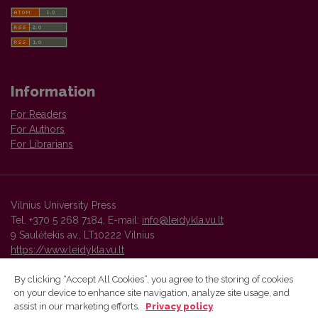
Information
For Readers
For Authors
For Librarians
Vilnius University Press
Tel. +370 5 268 7184, E-mail:
info@leidykla.vu.lt
9 Saulėtekis av., LT10222 Vilnius
https://www.leidykla.vu.lt
By clicking “Accept All Cookies”, you agree to the storing of cookies
on your device to enhance site navigation, analyze site usage, and
Vilnius University Press platform and metadata are distributed by
assist in our marketing efforts.
Privacy policy
Creative Commons International License
.