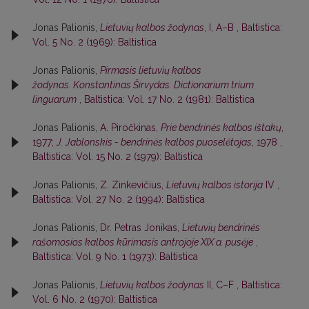
Jonas Palionis,
Lietuvių kalbos žodynas
, I, A–B
,
Baltistica:
Vol. 5 No. 2 (1969): Baltistica
Jonas Palionis,
Pirmasis lietuvių kalbos
žodynas. Konstantinas Širvydas. Dictionarium trium
linguarum
,
Baltistica: Vol. 17 No. 2 (1981): Baltistica
Jonas Palionis,
A. Piročkinas,
Prie bendrinės kalbos ištakų
,
1977;
J. Jablonskis - bendrinės kalbos puoselėtojas
, 1978
,
Baltistica: Vol. 15 No. 2 (1979): Baltistica
Jonas Palionis,
Z. Zinkevičius,
Lietuvių kalbos istorija
IV
,
Baltistica: Vol. 27 No. 2 (1994): Baltistica
Jonas Palionis,
Dr. Petras Jonikas,
Lietuvių bendrinės
rašomosios kalbos kūrimasis antrojoje XIX a. pusėje
,
Baltistica: Vol. 9 No. 1 (1973): Baltistica
Jonas Palionis,
Lietuvių kalbos žodynas
II, C–F
,
Baltistica:
Vol. 6 No. 2 (1970): Baltistica