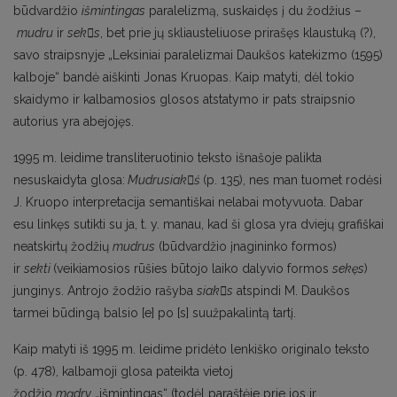
būdvardžio
išmintingas
paralelizmą, suskaidęs į du žodžius –
mudru
ir
seks
, bet prie jų skliausteliuose prirašęs klaustuką (?),
savo straipsnyje „Leksiniai paralelizmai Daukšos katekizmo (1595)
kalboje“ bandė aiškinti Jonas Kruopas. Kaip matyti, dėl tokio
skaidymo ir kalbamosios glosos atstatymo ir pats straipsnio
autorius yra abejojęs.
1995 m. leidime transliteruotinio teksto išnašoje palikta
nesuskaidyta glosa:
Mudrusiakś
(p. 135), nes man tuomet rodėsi
J. Kruopo interpretacija semantiškai nelabai motyvuota. Dabar
esu linkęs sutikti su ja, t. y. manau, kad ši glosa yra dviejų grafiškai
neatskirtų žodžių
mudrus
(būdvardžio įnagininko formos)
ir
sekti
(veikiamosios rūšies būtojo laiko dalyvio formos
sekęs
)
junginys. Antrojo žodžio rašyba
siaks
atspindi M. Daukšos
tarmei būdingą balsio [e] po [s] suužpakalintą tartį.
Kaip matyti iš 1995 m. leidime pridėto lenkiško originalo teksto
(p. 478), kalbamoji glosa pateikta vietoj
žodžio
mądry
„išmintingas“ (todėl paraštėje prie jos ir