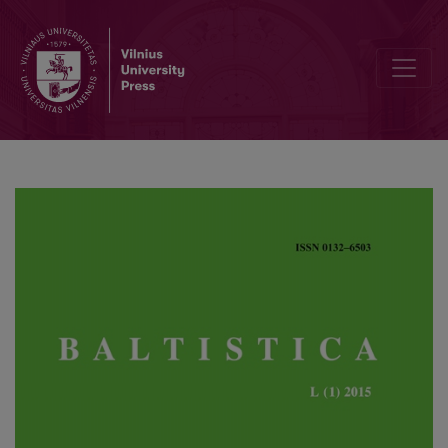
Dėl vienos neaiškios M. Daukšos katekizmo glosos interpretacijos