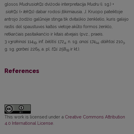
glosos
Mudrusiaks
dvižodė interpretacija
Mudru
(i. sg.) +
siakś
(=
ſeks
) dabar rodosi įtikimiausia. J. Kruopo pateiktoje
antrojo žodžio galūnėje stinga tik dvitaškio ženklelio, kuris galėjo
rastis dėl spaustuvės kaltės vietoje akūto formos ženklo,
retkarčiais pasitaikančio ir kitais atvejais (pvz., praeis.
3
vʒrakinaś
114
, inf.
biłôtiś
172
, n. sg.
anaś
174
,
dáiktaś
210
,
19
4
14
3
g. sg.
garbeś
226
, a. pl.
tś
258
ir kt.).
6
19
References
This work is licensed under a
Creative Commons Attribution
4.0 International License
.