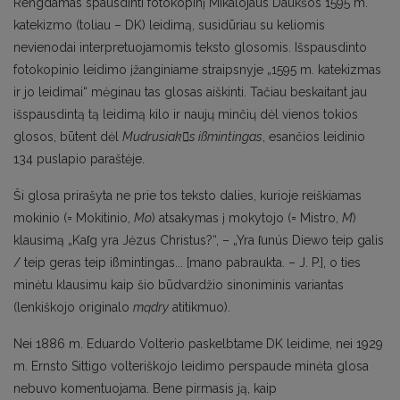
Rengdamas spausdinti fotokopinį Mikalojaus Daukšos 1595 m.
katekizmo (toliau – DK) leidimą, susidūriau su keliomis
nevienodai interpretuojamomis teksto glosomis. Išspausdinto
fotokopinio leidimo įžanginiame straipsnyje „1595 m. katekizmas
ir jo leidimai“ mėginau tas glosas aiškinti. Tačiau beskaitant jau
išspausdintą tą leidimą kilo ir naujų minčių dėl vienos tokios
glosos, būtent dėl
Mudrusiaks ißmintingas
, esančios leidinio
134 puslapio paraštėje.
Ši glosa prirašyta ne prie tos teksto dalies, kurioje reiškiamas
mokinio (= Mokitinio,
Mo
) atsakymas į mokytojo (= Mistro,
M
)
klausimą „Kaſg yra Jėzus Christus?“, – „Yra ſunús Diewo teip galis
/ teip geras teip ißmintingas... [mano pabraukta. – J. P.], o ties
minėtu klausimu kaip šio būdvardžio sinoniminis variantas
(lenkiškojo originalo
mądry
atitikmuo).
Nei 1886 m. Eduardo Volterio paskelbtame DK leidime, nei 1929
m. Ernsto Sittigo volteriškojo leidimo perspaude minėta glosa
nebuvo komentuojama. Bene pirmasis ją, kaip