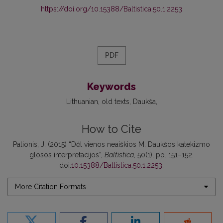
https://doi.org/10.15388/Baltistica.50.1.2253
PDF
Keywords
Lithuanian
old texts
Daukša
How to Cite
Palionis, J. (2015) “Dėl vienos neaiškios M. Daukšos katekizmo
glosos interpretacijos”,
Baltistica
, 50(1), pp. 151–152.
doi:
10.15388/Baltistica.50.1.2253
.
More Citation Formats