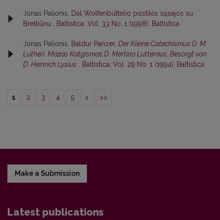
Jonas Palionis,
Dėl Wolfenbüttelio postilės sąsajos su
Bretkūnu
,
Baltistica: Vol. 33 No. 1 (1998): Baltistica
Jonas Palionis,
Baldur Panzer,
Der Kleine Catechismus D. M.
Lutheri. Máźas Katgismas D. Mertino Lutteraus, Besorgt von
D. Heinrich Lysius
,
Baltistica: Vol. 29 No. 1 (1994): Baltistica
1
2
3
4
5
>
>>
Make a Submission
Latest publications