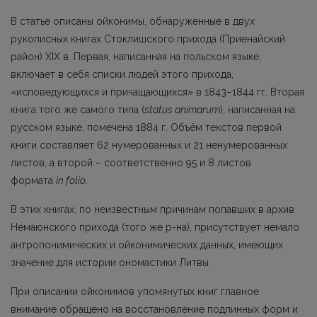
В статье описаны ойконимы, обнаруженные в двух
рукописных книгах Стоклишского прихода (Приенайский
район) XIX в. Первая, написанная на польском языке,
включает в себя списки людей этого прихода,
«исповедующихся и причащающихся» в 1843–1844 гг. Вторая
книга того же самого типа (
status animarum
), написанная на
русском языке, помечена 1884 г. Объём текстов первой
книги составляет 62 нумерованных и 21 ненумерованных
листов, а второй – соответственно 95 и 8 листов
формата
in folio
.
В этих книгах, по неизвестным причинам попавших в архив
Немаюнского прихода (того же р-на), присутствует немало
антропонимических и ойконимических данных, имеющих
значение для истории ономастики Литвы.
При описании ойконимов упомянутых книг главное
внимание обращено на восстановление подлинных форм и