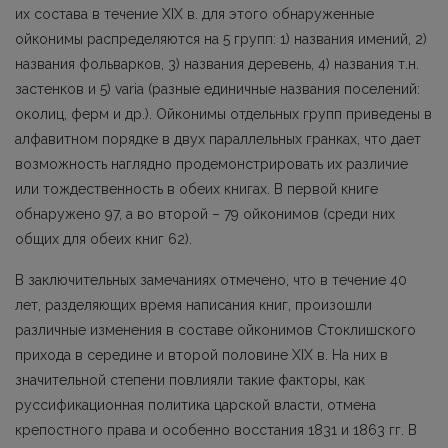
их состава в течение XIX в. для этого обнаруженные
ойконимы распределяются на 5 групп: 1) названия имений, 2)
названия фольварков, 3) названия деревень, 4) названия т.н.
застенков и 5) varia (разные единичные названия поселений:
околиц, ферм и др.). Ойконимы отдельных групп приведены в
алфавитном порядке в двух параллельных гранках, что дает
возможность наглядно пpoдемoнcтpиpoвaть их различие
или тождественность в обеих книгах. В первой книге
обнаружено 97, а во второй – 79 ойконимов (среди них
общих для обеих книг 62).
В заключительных замечаниях отмечено, что в течение 40
лет, разделяющих время написания книг, пpoизoшли
различныe изменения в составе ойконимов Стоклишского
прихода в середине и второй половине XIX в. На них в
значительной степени повлияли такие факторы, как
руссификационная политика царской власти, отмена
крепостнoгo пpaвa и особенно восстания 1831 и 1863 гг. В