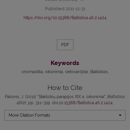
Published 2011-12-31
https://doi.org/10.15388/Baltistica.46.2.1424
PDF
Keywords
onomastika
oikonimai
vietovardžiai
Stakliškės
How to Cite
Palionis, J. (2011) “Stakliškių parapijos XIX a. oikonimai”,
Baltistica
,
46(2), pp. 311–319. doi:
10.15388/Baltistica.46.2.1424
.
More Citation Formats