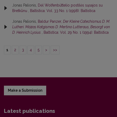
Jonas Palionis,
Dėl Wolfenbüttelio postilės sąsajos su
Bretkūnu
,
Baltistica: Vol. 33 No. 1 (1998): Baltistica
Jonas Palionis,
Baldur Panzer,
Der Kleine Catechismus D. M.
Lutheri. Máźas Katgismas D. Mertino Lutteraus, Besorgt von
D. Heinrich Lysius
,
Baltistica: Vol. 29 No. 1 (1994): Baltistica
1
2
3
4
5
>
>>
Make a Submission
Latest publications