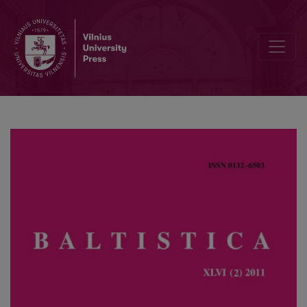
Stakliškių parapijos XIX a. oikonimai