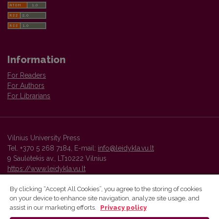
Information
For Readers
For Authors
For Librarians
Vilnius University Press
Tel. +370 5 268 7184, E-mail:
info@leidykla.vu.lt
9 Saulėtekis av., LT10222 Vilnius
https://www.leidykla.vu.lt
By clicking “Accept All Cookies”, you agree to the storing of cookies
on your device to enhance site navigation, analyze site usage, and
Vilnius University Press platform and metadata are distributed by
assist in our marketing efforts.
Privacy policy
Creative Commons International License
.