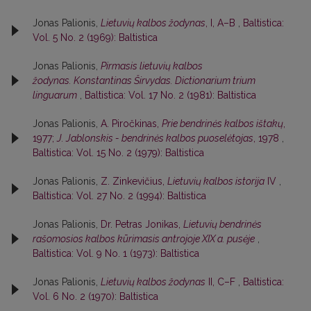
Jonas Palionis,
Lietuvių kalbos žodynas
, I, A–B
,
Baltistica:
Vol. 5 No. 2 (1969): Baltistica
Jonas Palionis,
Pirmasis lietuvių kalbos
žodynas. Konstantinas Širvydas. Dictionarium trium
linguarum
,
Baltistica: Vol. 17 No. 2 (1981): Baltistica
Jonas Palionis,
A. Piročkinas,
Prie bendrinės kalbos ištakų
,
1977;
J. Jablonskis - bendrinės kalbos puoselėtojas
, 1978
,
Baltistica: Vol. 15 No. 2 (1979): Baltistica
Jonas Palionis,
Z. Zinkevičius,
Lietuvių kalbos istorija
IV
,
Baltistica: Vol. 27 No. 2 (1994): Baltistica
Jonas Palionis,
Dr. Petras Jonikas,
Lietuvių bendrinės
rašomosios kalbos kūrimasis antrojoje XIX a. pusėje
,
Baltistica: Vol. 9 No. 1 (1973): Baltistica
Jonas Palionis,
Lietuvių kalbos žodynas
II, C–F
,
Baltistica:
Vol. 6 No. 2 (1970): Baltistica