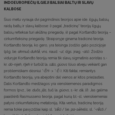
INDOEUROPIEČIŲ ILGIEJI BALSIAI BALTŲ IR SLAVŲ
KALBOSE
Šiuo metu vyrauja dvi pagrindinės teorijos apie ide. ilgųjų balsių
raidą baltų ir slavų kalbose: i) pagal „tradicinę“ teoriją ilgųjų
balsių refleksai turi akūtinę priegaidę, ii) pagal Kortlandto teoriją –
cirkumfleksinę priegaidę. Straipsnyje ginama tradicinė teorija.
Kortlandto teorija, ko gero, yra teisinga žodžio galo pozicijoje
(plg. lie.
akmuo
, duktė
,
vns. naud.
-ui
, dgs. įnag.
-ai
s
). Žodžio
viduryje Kortlandto teoriją remia tik slavų sigmatinis aoristas s.-
kr.
do
-nijeh, ri
jeh
ir turbūt la.
sā
ls,
gu
ovs
(šiuo atveju veikiant gan
problemiškam dėsniui
*-ĒH-
>
*-Ē
-). Kiti faktai, remiantys
Kortlandto teoriją, yra abejotini dėl vienos ar kitos priežasties.
Dalis Kortlandto medžiagos yra vienskiemenės paradigmos
formos (pvz., lie.
duo
s, jū
s, tuo
,
la.
gu
ovs,
s.-kr.
da
,
li
). Jas galima
paaiškinti Rasmusseno teorija, pagal kurią bl.-sl. vienskiemeniai
patyrė cirkumfleksinę metatoniją. Kita vertus, tradicinę teoriją
remia tokie pavyzdžiai kaip sl.
*se
či
/ lie.
pa-sė
kelis,
sl.
*-re
sti
/