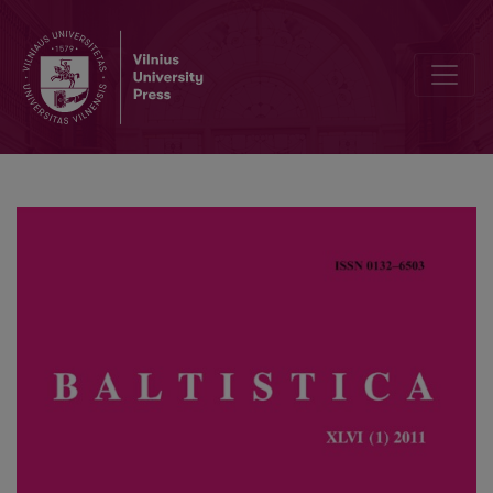
Indo-European long vowels in Balto-Slavic