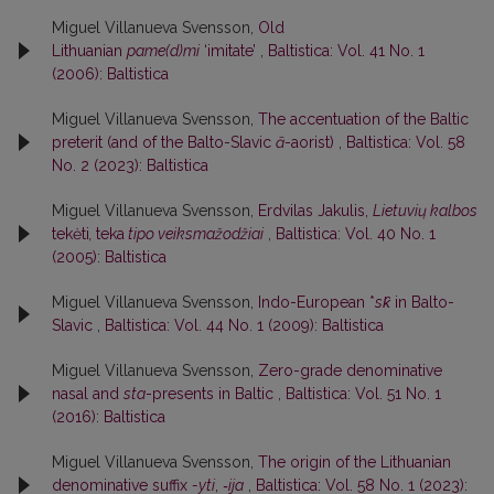
Miguel Villanueva Svensson,
Old
Lithuanian
pame(d)mi
‘imitate’
,
Baltistica: Vol. 41 No. 1
(2006): Baltistica
Miguel Villanueva Svensson,
The accentuation of the Baltic
preterit (and of the Balto-Slavic
ā
-aorist)
,
Baltistica: Vol. 58
No. 2 (2023): Baltistica
Miguel Villanueva Svensson,
Erdvilas Jakulis,
Lietuvių kalbos
tekėti
,
teka
tipo veiksmažodžiai
,
Baltistica: Vol. 40 No. 1
(2005): Baltistica
Miguel Villanueva Svensson,
Indo-European *
sk̑
in Balto-
Slavic
,
Baltistica: Vol. 44 No. 1 (2009): Baltistica
Miguel Villanueva Svensson,
Zero-grade denominative
nasal and
sta
-presents in Baltic
,
Baltistica: Vol. 51 No. 1
(2016): Baltistica
Miguel Villanueva Svensson,
The origin of the Lithuanian
denominative suffix
-yti
,
‑ija
,
Baltistica: Vol. 58 No. 1 (2023):