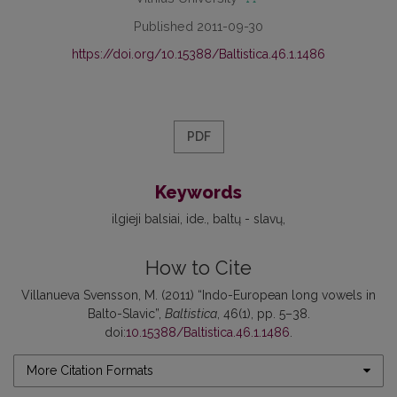
Published 2011-09-30
https://doi.org/10.15388/Baltistica.46.1.1486
PDF
Keywords
ilgieji balsiai
ide.
baltų - slavų
How to Cite
Villanueva Svensson, M. (2011) “Indo-European long vowels in
Balto-Slavic”,
Baltistica
, 46(1), pp. 5–38.
doi:
10.15388/Baltistica.46.1.1486
.
More Citation Formats