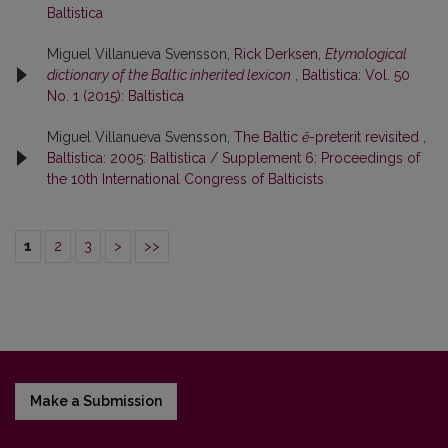
Baltistica
Miguel Villanueva Svensson,
Rick Derksen,
Etymological
dictionary of the Baltic inherited lexicon
,
Baltistica: Vol. 50
No. 1 (2015): Baltistica
Miguel Villanueva Svensson,
The Baltic
ē
-preterit revisited
,
Baltistica: 2005: Baltistica / Supplement 6: Proceedings of
the 10th International Congress of Balticists
1
2
3
>
>>
Make a Submission