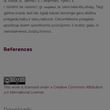
la.
ruo
ta
t,
sl.
*be
rmę
(: s. i.
bhā
rman),
*ny
ne
(: s.
i.
nūna
m),
lie.
nu
oma
(: gr. νωμάω), la.
sie
va
šalia kitų atvejų. Taigi
galima išvada, kad ide. ilgieji balsiai dėsningai gavo akūtinę
priegaidę baltų ir slavų kalbose. Cirkumfleksinė priegaidė
apsiriboja dviem specifinėmis pozicijomis: i) žodžio galas, ii)
vienskiemenės žodžių formos.
References
This work is licensed under a
Creative Commons Attribution
4.0 International License
.
Downloads