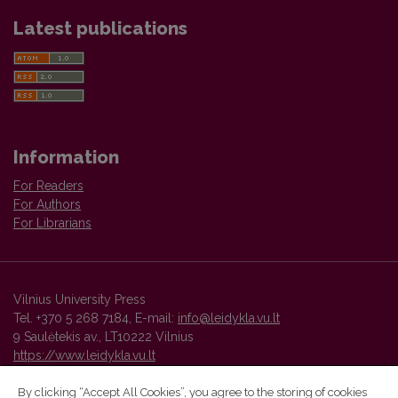
Latest publications
Information
For Readers
For Authors
For Librarians
Vilnius University Press
Tel. +370 5 268 7184, E-mail:
info@leidykla.vu.lt
9 Saulėtekis av., LT10222 Vilnius
https://www.leidykla.vu.lt
By clicking “Accept All Cookies”, you agree to the storing of cookies