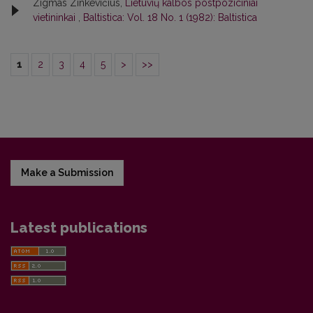
Zigmas Zinkevičius,
Lietuvių kalbos postpoziciniai
vietininkai
,
Baltistica: Vol. 18 No. 1 (1982): Baltistica
1
2
3
4
5
>
>>
Make a Submission
Latest publications