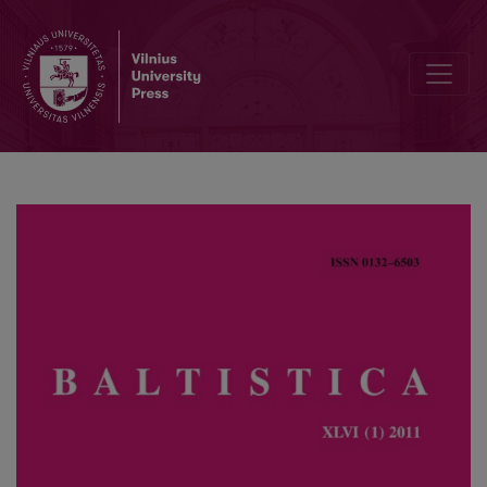
Žodžių perdirbinėjimas painiojant priešdėlinę darybą, netaisyklinga