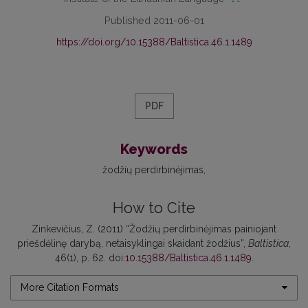
Published 2011-06-01
https://doi.org/10.15388/Baltistica.46.1.1489
PDF
Keywords
žodžių perdirbinėjimas
How to Cite
Zinkevičius, Z. (2011) “Žodžių perdirbinėjimas painiojant
priešdėlinę darybą, netaisyklingai skaidant žodžius”,
Baltistica
,
46(1), p. 62. doi:
10.15388/Baltistica.46.1.1489
.
More Citation Formats