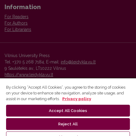
Information
For Readers
For Authors
For Librarians
Vilnius University Press
Tel. +370 5 268 7184, E-mail:
info@leidykla.vu.lt
9 Saulėtekis av., LT10222 Vilnius
https://www.leidykla.vu.lt
By clicking “Accept All Cookies”, you agree to the storing of cookies
on your device to enhance site navigation, analyze site usage, and
Vilnius University Press platform and metadata are distributed by
assist in our marketing efforts.
Privacy policy
Creative Commons International License
.
Accept All Cookies
Reject All