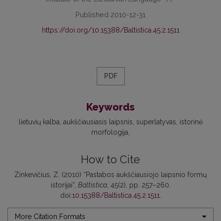
Published 2010-12-31
https://doi.org/10.15388/Baltistica.45.2.1511
PDF
Keywords
lietuvių kalba
aukščiausiasis laipsnis
superlatyvas
istorinė
morfologija
How to Cite
Zinkevičius, Z. (2010) “Pastabos aukščiausiojo laipsnio formų
istorijai”,
Baltistica
, 45(2), pp. 257–260.
doi:
10.15388/Baltistica.45.2.1511
.
More Citation Formats