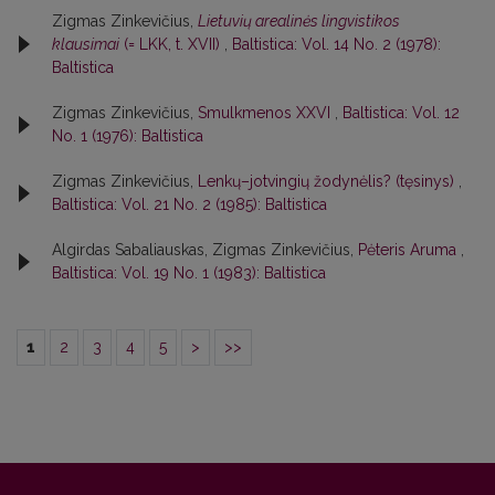
Zigmas Zinkevičius,
Lietuvių arealinės lingvistikos
klausimai
(= LKK, t. XVII)
,
Baltistica: Vol. 14 No. 2 (1978):
Baltistica
Zigmas Zinkevičius,
Smulkmenos XXVI
,
Baltistica: Vol. 12
No. 1 (1976): Baltistica
Zigmas Zinkevičius,
Lenkų–jotvingių žodynėlis? (tęsinys)
,
Baltistica: Vol. 21 No. 2 (1985): Baltistica
Algirdas Sabaliauskas, Zigmas Zinkevičius,
Pėteris Aruma
,
Baltistica: Vol. 19 No. 1 (1983): Baltistica
1
2
3
4
5
>
>>