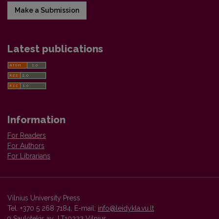
Make a Submission
Latest publications
Information
For Readers
For Authors
For Librarians
Vilnius University Press
Tel. +370 5 268 7184, E-mail:
info@leidykla.vu.lt
9 Saulėtekis av., LT10222 Vilnius