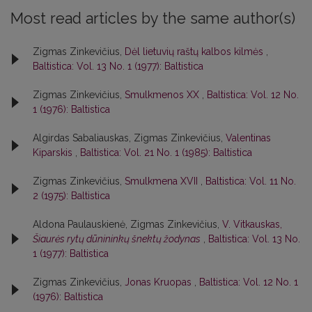
Most read articles by the same author(s)
Zigmas Zinkevičius,
Dėl lietuvių raštų kalbos kilmės
,
Baltistica: Vol. 13 No. 1 (1977): Baltistica
Zigmas Zinkevičius,
Smulkmenos XX
,
Baltistica: Vol. 12 No.
1 (1976): Baltistica
Algirdas Sabaliauskas, Zigmas Zinkevičius,
Valentinas
Kiparskis
,
Baltistica: Vol. 21 No. 1 (1985): Baltistica
Zigmas Zinkevičius,
Smulkmena XVII
,
Baltistica: Vol. 11 No.
2 (1975): Baltistica
Aldona Paulauskienė, Zigmas Zinkevičius,
V. Vitkauskas,
Šiaurės rytų dūnininkų šnektų žodynas
,
Baltistica: Vol. 13 No.
1 (1977): Baltistica
Zigmas Zinkevičius,
Jonas Kruopas
,
Baltistica: Vol. 12 No. 1
(1976): Baltistica