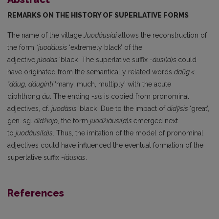
REMARKS ON THE HISTORY OF SUPERLATIVE FORMS
The name of the village
Juodáusiai
allows the reconstruction of
the form
*juodáusis
‘extremely black’ of the
adjective
júodas
‘black’. The superlative suffix -
áusi
(
a
)
s
could
have originated from the semantically related words
daũg <
*dáug
,
dáuginti
‘many, much, multiply’ with the acute
diphthong
áu
. The ending
-sis
is copied from pronominal
adjectives, cf.
juodàsis
‘black’. Due to the impact of
didỹsis
‘great’,
gen. sg.
dìdžiojo
, the form
juodžiáusi
(
a
)
s
emerged next
to
juodáusi
(
a
)
s
. Thus, the imitation of the model of pronominal
adjectives could have influenced the eventual formation of the
superlative suffix -
iáusias
.
References