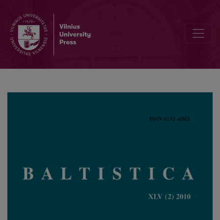
Pastabos aukščiausiojo laipsnio formų istorijai