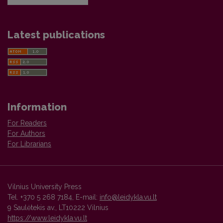
Latest publications
Information
For Readers
For Authors
For Librarians
Vilnius University Press
Tel. +370 5 268 7184, E-mail:
info@leidykla.vu.lt
9 Saulėtekis av., LT10222 Vilnius
https://www.leidykla.vu.lt