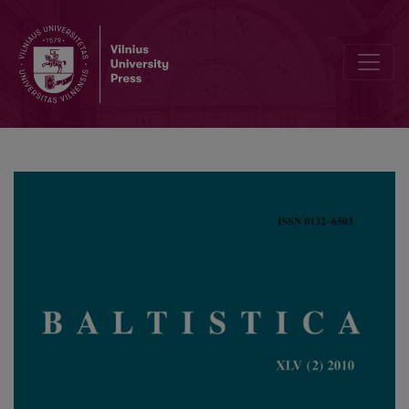
Ornitomorfinis žmogaus apibūdinimas lietuvių, latvių ir rusų kalbose