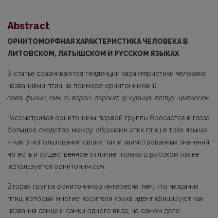
Abstract
ОРНИТОМОРФНАЯ ХАРАКТЕРИСТИКА ЧЕЛОВЕКА В
ЛИТОВСКОМ, ЛАТЫШСКОМ И РУССКОМ ЯЗЫКАХ
В статье сравниваются тенденции характеристики человека
названиями птиц на примере орнитонимов 1)
сова
,
филин
,
сыч
; 2)
ворон
,
ворона
; 3)
курица
,
петух
,
цыплёнок
.
Рассматривая орнитонимы первой группы бросается в глаза
большое сходство между образами этих птиц в трёх языках
– как в использовании своих, так и за­имствованных значений,
но есть и существенное отличие: только в русском языке
используется орнитоним
сыч
.
Вторая группа орнитонимов интересна тем, что названия
птиц, которых многие носители языка идентифицируют как
названия самца и самки одного вида, на са­мом деле