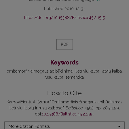
Published 2010-12-31
https://doi.org/10.15388/Baltistica.45.2.1515
PDF
Keywords
ornitomorfiniaimogaus apibūdinimai
lietuvių kalba
latvių kalba
rusų kalba
semantika
How to Cite
Karpovičienė, A. (2010) “Ornitomorfinis žmogaus apibūdinimas
lietuvių, latvių ir rusų kalbose”,
Baltistica
, 45(2), pp. 285–299.
doi:
10.15388/Baltistica.45.2.1515
.
More Citation Formats