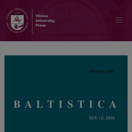
Dėl asmenvardžio <i>Výtautas</i>