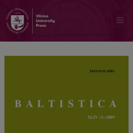
Nochmals zu apr. <i>mosla</i> ‘leimat’