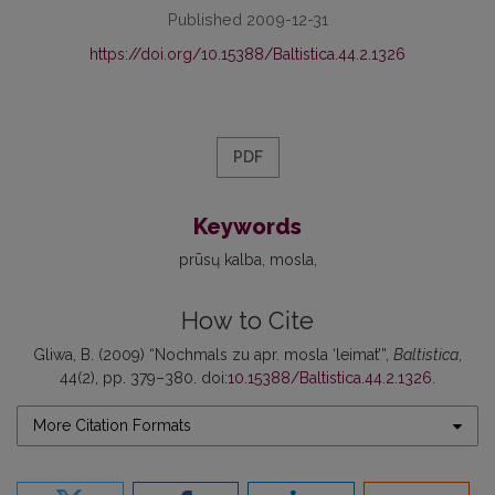
Published 2009-12-31
https://doi.org/10.15388/Baltistica.44.2.1326
PDF
Keywords
prūsų kalba
mosla
How to Cite
Gliwa, B. (2009) “Nochmals zu apr. mosla ‘leimat’”,
Baltistica
,
44(2), pp. 379–380. doi:
10.15388/Baltistica.44.2.1326
.
More Citation Formats