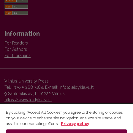
Information
For Readers
For Authors
For Librarians
Vilnius University Press
Tel. +370 5 268 7184, E-mail:
info@leidykla.vu.lt
9 Saulėtekis av., LT10222 Vilnius
https://www.leidykla.vu.lt
By clicking “Accept All Cookies”, you agree to the storing of cookies
on your device to enhance site navigation, analyze site usage, and
Vilnius University Press platform and metadata are distributed by
assist in our marketing efforts.
Privacy policy
Creative Commons International License
.