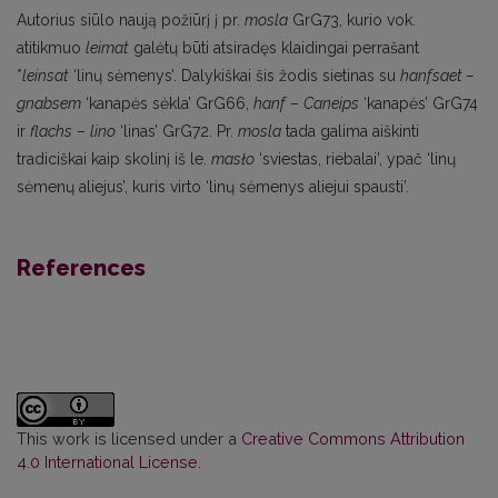
Autorius siūlo naują požiūrį į pr.
mosla
GrG73, kurio vok.
atitikmuo
leimat
galėtų būti atsiradęs klaidingai perrašant
*
leinsat
‘linų sėmenys’. Dalykiškai šis žodis sietinas su
hanfsaet –
gnabsem
‘kanapės sėkla’ GrG66,
hanf
–
Caneips
‘kanapės’ GrG74
ir
flachs
–
lino
‘linas’ GrG72. Pr.
mosla
tada galima aiškinti
tradiciškai kaip skolinį iš le.
masło
‘sviestas, riebalai’, ypač ‘linų
sėmenų aliejus’, kuris virto ‘linų sėmenys aliejui spausti’.
References
This work is licensed under a
Creative Commons Attribution
4.0 International License
.