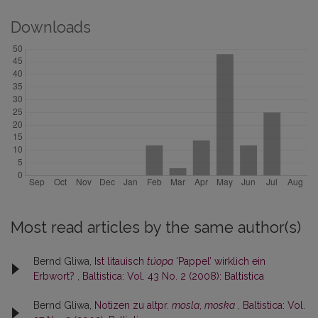
Downloads
Most read articles by the same author(s)
Bernd Gliwa,
Ist litauisch
túopa
’Pappel’ wirklich ein
Erbwort?
,
Baltistica: Vol. 43 No. 2 (2008): Baltistica
Bernd Gliwa,
Notizen zu altpr.
mosla
,
moska
,
Baltistica: Vol.