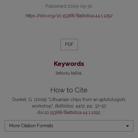
Published 2009-09-30
https://doi.org/10.15388/Baltistica.44.1.1292
PDF
Keywords
lietuvių kalba
How to Cite
Dunkel, G. (2009) “Lithuanian chips from an aptotologist’s
workshop”,
Baltistica
, 44(1), pp. 37–57.
doi:
10.15388/Baltistica.44.1.1292
.
More Citation Formats