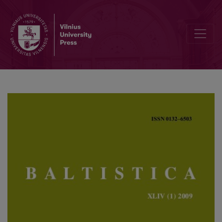
Lithuanian chips from an aptotologist’s workshop