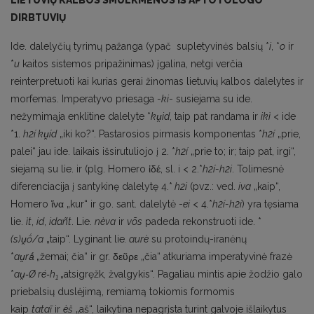
LIETUVIŲ KALBOS SMULKMENOS IŠ APTOTOLOGO
DIRBTUVIŲ
Ide. dalelyčių tyrimų pažanga (ypač supletyvinės balsių *
i
, *
o
ir
*
u
kaitos sistemos pripažinimas) įgalina, netgi verčia
reinterpretuoti kai kurias gerai žinomas lietuvių kalbos dalelytes ir
morfemas. Imperatyvo priesaga -
ki
- susiejama su ide.
nežymimąja enklitine dalelyte *
k
u̯
id
, taip pat randama ir
ikì
< ide
*1.
h
2
í k
u̯
íd
„iki ko?“. Pastarosios pirmasis komponentas *
h
2
í
„prie,
palei“ jau ide. laikais išsirutuliojo į 2. *
h
2
í
„prie to; ir; taip pat, irgi“,
siejamą su lie. ir (plg. Homero ἰδέ, sl. i < 2.*
h
2
í-h
2
i
. Tolimesnė
diferenciacija į santykinę dalelytę 4.*
h
2
i
(pvz.: ved.
iva
„kaip“,
Homero ἵνα „kur“ ir go. sant. dalelytė -
ei
< 4.*
h
2
í-h
2
i
) yra tęsiama
lie.
ìt
,
id
,
idañt
. Lie.
nèva
ir
võs
padeda rekonstruoti ide. *
(s)u̯ṓ/a
„taip“. Lyginant lie
. aurè
su protoindų-iranėnų
*
au̯rā́
„žemai; čia“ ir gr. δεῦρε „čia“ atkuriama imperatyvinė frazė
*
au̯‑Ø ré‑h
„atsigręžk, žvalgykis“. Pagaliau mintis apie žodžio galo
1
priebalsių duslėjimą, remiamą tokiomis formomis
kaip
tataĩ
ir
èš
„aš“, laikytina nepagrįsta turint galvoje išlaikytus