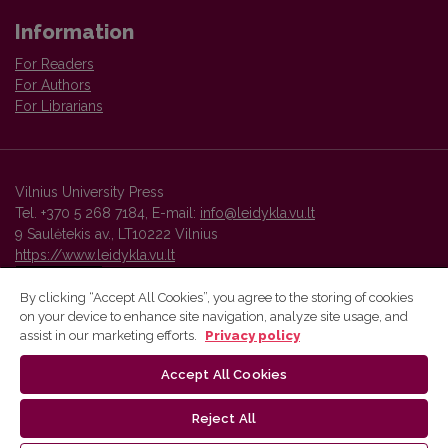
Information
For Readers
For Authors
For Librarians
Vilnius University Press
Tel. +370 5 268 7184, E-mail:
info@leidykla.vu.lt
9 Saulėtekis av., LT10222 Vilnius
https://www.leidykla.vu.lt
By clicking “Accept All Cookies”, you agree to the storing of cookies
on your device to enhance site navigation, analyze site usage, and
Vilnius University Press platform and metadata are distributed by
assist in our marketing efforts.
Privacy policy
Creative Commons International License
.
Accept All Cookies
Reject All