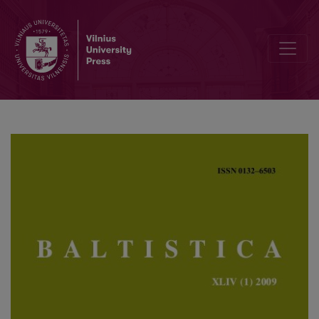
Apie <i>líeti</i>, <i>lẽja,</i> <i>lė́jo</i> ir kt.