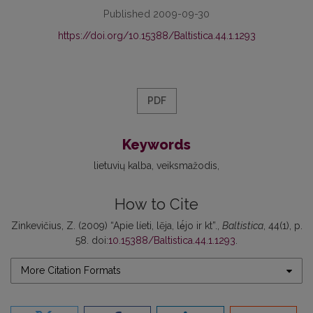
Published 2009-09-30
https://doi.org/10.15388/Baltistica.44.1.1293
PDF
Keywords
lietuvių kalba
veiksmažodis
How to Cite
Zinkevičius, Z. (2009) “Apie líeti, lẽja, lė́jo ir kt”.,
Baltistica
, 44(1), p.
58. doi:
10.15388/Baltistica.44.1.1293
.
More Citation Formats