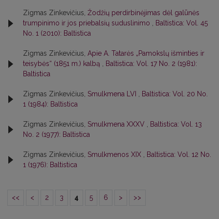
Zigmas Zinkevičius,
Žodžių perdirbinėjimas dėl galūnės
trumpinimo ir jos priebalsių suduslinimo
,
Baltistica: Vol. 45
No. 1 (2010): Baltistica
Zigmas Zinkevičius,
Apie A. Tatarės „Pamokslų išminties ir
teisybės“ (1851 m.) kalbą
,
Baltistica: Vol. 17 No. 2 (1981):
Baltistica
Zigmas Zinkevičius,
Smulkmena LVI
,
Baltistica: Vol. 20 No.
1 (1984): Baltistica
Zigmas Zinkevičius,
Smulkmena XXXV
,
Baltistica: Vol. 13
No. 2 (1977): Baltistica
Zigmas Zinkevičius,
Smulkmenos XIX
,
Baltistica: Vol. 12 No.
1 (1976): Baltistica
<<
<
2
3
4
5
6
>
>>