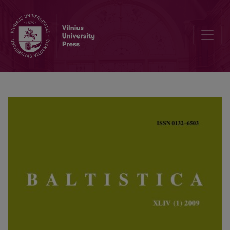
Lingvistika ir ekstralingvistika