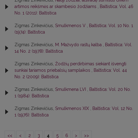
Zigmas Zinkevičius,
Nauji žodžiai, atsiradę sumišus dviem
artimos reikšmės ar skambesio žodžiams
,
Baltistica: Vol. 46
No. 1 (2011): Baltistica
Zigmas Zinkevičius,
Smulkmenos V
,
Baltistica: Vol. 10 No. 1
(1974): Baltistica
Zigmas Zinkevičius,
M. Mažvydo raštų kalba
,
Baltistica: Vol.
14 No. 2 (1978): Baltistica
Zigmas Zinkevičius,
Žodžių perdirbimas siekiant išvengti
sunkiai tariamos priebalsių samplaikos
,
Baltistica: Vol. 44
No. 2 (2009): Baltistica
Zigmas Zinkevičius,
Smulkmena LVI
,
Baltistica: Vol. 20 No.
1 (1984): Baltistica
Zigmas Zinkevičius,
Smulkmenos XIX
,
Baltistica: Vol. 12 No.
1 (1976): Baltistica
<<
<
2
3
4
5
6
>
>>