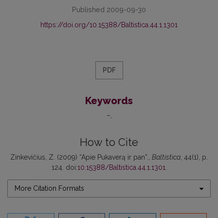
Published 2009-09-30
https://doi.org/10.15388/Baltistica.44.1.1301
PDF
Keywords
–
How to Cite
Zinkevičius, Z. (2009) “Apie Pukaverą ir pan”.,
Baltistica
, 44(1), p.
124. doi:
10.15388/Baltistica.44.1.1301
.
More Citation Formats