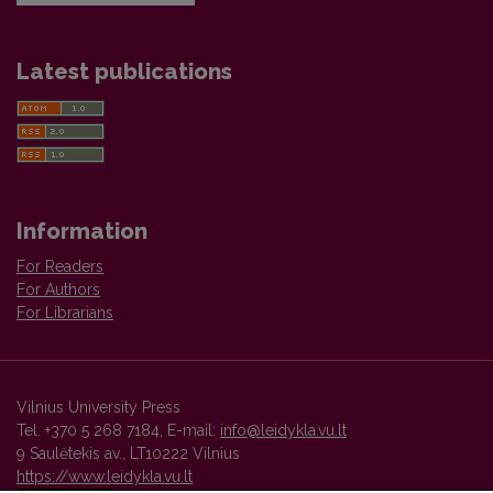
Latest publications
Information
For Readers
For Authors
For Librarians
Vilnius University Press
Tel. +370 5 268 7184, E-mail:
info@leidykla.vu.lt
9 Saulėtekis av., LT10222 Vilnius
https://www.leidykla.vu.lt