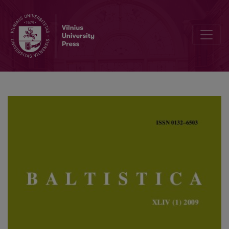
Apie Pukaverą ir pan.