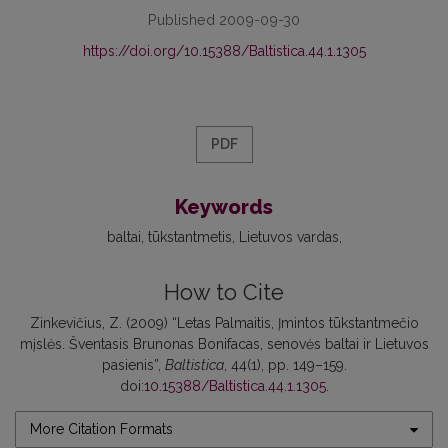
Published 2009-09-30
https://doi.org/10.15388/Baltistica.44.1.1305
PDF
Keywords
baltai
tūkstantmetis
Lietuvos vardas
How to Cite
Zinkevičius, Z. (2009) “Letas Palmaitis, Įmintos tūkstantmečio
mįslės. Šventasis Brunonas Bonifacas, senovės baltai ir Lietuvos
pasienis”,
Baltistica
, 44(1), pp. 149–159.
doi:
10.15388/Baltistica.44.1.1305
.
More Citation Formats