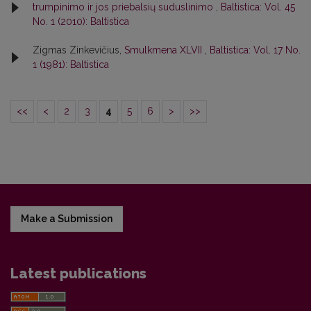
trumpinimo ir jos priebalsių suduslinimo
,
Baltistica: Vol. 45
No. 1 (2010): Baltistica
Zigmas Zinkevičius,
Smulkmena XLVII
,
Baltistica: Vol. 17 No.
1 (1981): Baltistica
<<
<
2
3
4
5
6
>
>>
Make a Submission
Latest publications