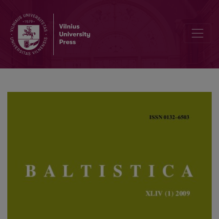
Letas Palmaitis, <i>Įmintos tūkstantmečio mįslės. Šventasis Brunonas