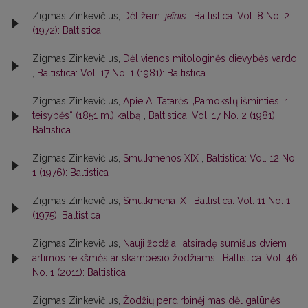
Zigmas Zinkevičius,
Dėl žem.
jeĩnis
,
Baltistica: Vol. 8 No. 2
(1972): Baltistica
Zigmas Zinkevičius,
Dėl vienos mitologinės dievybės vardo
,
Baltistica: Vol. 17 No. 1 (1981): Baltistica
Zigmas Zinkevičius,
Apie A. Tatarės „Pamokslų išminties ir
teisybės“ (1851 m.) kalbą
,
Baltistica: Vol. 17 No. 2 (1981):
Baltistica
Zigmas Zinkevičius,
Smulkmenos XIX
,
Baltistica: Vol. 12 No.
1 (1976): Baltistica
Zigmas Zinkevičius,
Smulkmena IX
,
Baltistica: Vol. 11 No. 1
(1975): Baltistica
Zigmas Zinkevičius,
Nauji žodžiai, atsiradę sumišus dviem
artimos reikšmės ar skambesio žodžiams
,
Baltistica: Vol. 46
No. 1 (2011): Baltistica
Zigmas Zinkevičius,
Žodžių perdirbinėjimas dėl galūnės