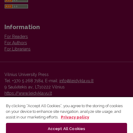
Information
For Readers
For Authors
For Librarians
Vilnius University Press
Tel. +370 5 268 7184, E-mail:
info@leidykla.vu.lt
9 Saulėtekis av., LT10222 Vilnius
https://www.leidykla.vu.lt
By clicking “Accept All Cookies”, you agree to the storing of cookies
on your device to enhance site navigation, analyze site usage, and
Vilnius University Press platform and metadata are distributed by
assist in our marketing efforts.
Privacy policy
Creative Commons International License
.
Accept All Cookies