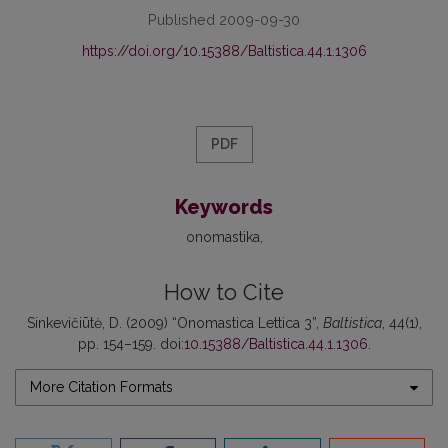
Published 2009-09-30
https://doi.org/10.15388/Baltistica.44.1.1306
PDF
Keywords
onomastika
How to Cite
Sinkevičiūtė, D. (2009) “Onomastica Lettica 3”,
Baltistica
, 44(1),
pp. 154–159. doi:
10.15388/Baltistica.44.1.1306
.
More Citation Formats