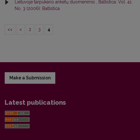
Lietuvoje tarpukario anketų duomenimis
,
Baltistica: Vol. 41
No. 3 (2006): Baltistica
<<
<
2
3
4
Make a Submission
Latest publications