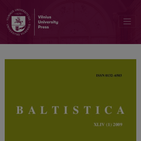
<i>Onomastica Lettica</i> 3