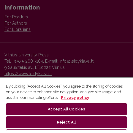
Information
For Readers
For Authors
For Librarians
Vilnius University Press
Tel. +370 5 268 7184, E-mail:
info@leidykla.vu.lt
9 Saulėtekis av., LT10222 Vilnius
https://www.leidykla.vu.lt
By clicking “Accept All Cookies”, you agree to the storing of cookies
on your device to enhance site navigation, analyze site usage, and
Vilnius University Press platform and metadata are distributed by
assist in our marketing efforts.
Privacy policy
Creative Commons International License
.
Accept All Cookies
Reject All