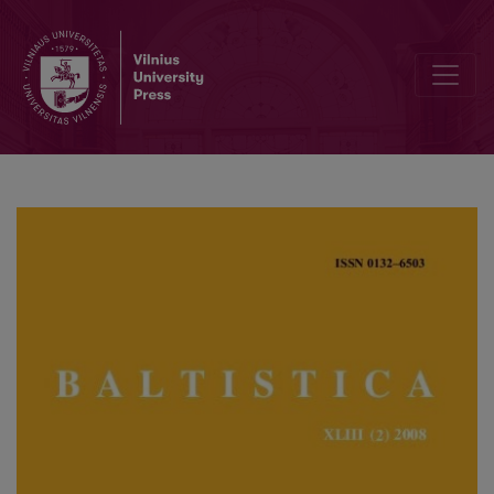
Dar dėl <i>aukos</i> „Purpuroje“