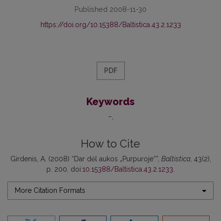
Published 2008-11-30
https://doi.org/10.15388/Baltistica.43.2.1233
PDF
Keywords
–
How to Cite
Girdenis, A. (2008) “Dar dėl aukos „Purpuroje“”,
Baltistica
, 43(2),
p. 200. doi:
10.15388/Baltistica.43.2.1233
.
More Citation Formats