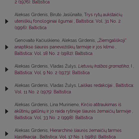
2 (1976): Baltistica
Aleksas Girdenis, Birutė Jasiūnaitė,
Trys rytų aukštaičių
uteniškių fonologiniai ilgumai
,
Baltistica: Vol. 31 No. 2
(1996): Baltictica
Genovaitė Kačiuškienė, Aleksas Girdenis,
„Žiemgališkoji“
anaptiksė šiaurės panevėžiškių tarmėje ir jos kilmė
,
Baltistica: Vol. 18 No. 2 (1982): Baltistica
Aleksas Girdenis, Vladas Žulys,
Lietuvių kalbos gramatika
, I
,
Baltistica: Vol. 9 No. 2 (1973): Baltistica
Aleksas Girdenis, Vladas Žulys,
Laiškas redakcijai
,
Baltistica:
Vol. 11 No. 2 (1975): Baltistica
Aleksas Girdenis, Lina Murinienė,
Kirčio atitraukimas iš
akūtinių galūnių ir jo raida rytinėje šiaurės žemaičių tarmėje
,
Baltistica: Vol. 33 No. 2 (1998): Baltistica
Aleksas Girdenis,
Hierarchinė šiaurės žemaičių tarmės
klasifikacija
,
Baltistica: Vol. 17 No. 1 (1981): Baltistica