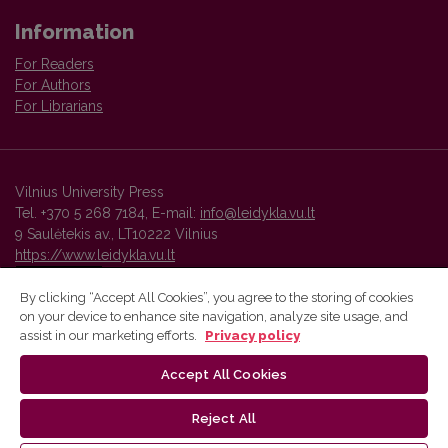
Information
For Readers
For Authors
For Librarians
Vilnius University Press
Tel. +370 5 268 7184, E-mail:
info@leidykla.vu.lt
9 Saulėtekis av., LT10222 Vilnius
https://www.leidykla.vu.lt
By clicking “Accept All Cookies”, you agree to the storing of cookies
on your device to enhance site navigation, analyze site usage, and
Vilnius University Press platform and metadata are distributed by
assist in our marketing efforts.
Privacy policy
Creative Commons International License
.
Accept All Cookies
Reject All