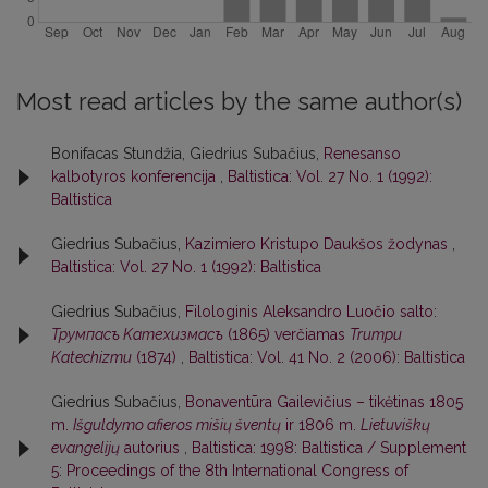
Most read articles by the same author(s)
Bonifacas Stundžia, Giedrius Subačius,
Renesanso
kalbotyros konferencija
,
Baltistica: Vol. 27 No. 1 (1992):
Baltistica
Giedrius Subačius,
Kazimiero Kristupo Daukšos žodynas
,
Baltistica: Vol. 27 No. 1 (1992): Baltistica
Giedrius Subačius,
Filologinis Aleksandro Luočio salto:
Трумпасъ Kатехизмасъ
(1865) verčiamas
Trumpu
Katechizmu
(1874)
,
Baltistica: Vol. 41 No. 2 (2006): Baltistica
Giedrius Subačius,
Bonaventūra Gailevičius – tikėtinas 1805
m.
Išguldymo afieros mišių šventų
ir 1806 m.
Lietuviškų
evangelijų
autorius
,
Baltistica: 1998: Baltistica / Supplement
5: Proceedings of the 8th International Congress of