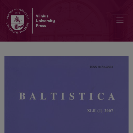
Kelios istorinės pastabos apie žodį auka