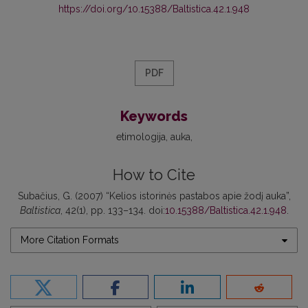
https://doi.org/10.15388/Baltistica.42.1.948
PDF
Keywords
etimologija
auka
How to Cite
Subačius, G. (2007) “Kelios istorinės pastabos apie žodį auka”,
Baltistica
, 42(1), pp. 133–134. doi:
10.15388/Baltistica.42.1.948
.
More Citation Formats