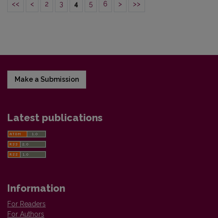
<<
<
2
3
4
5
6
>
>>
Make a Submission
Latest publications
Information
For Readers
For Authors