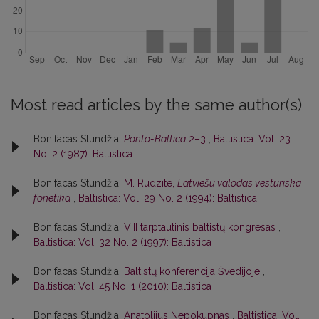
Most read articles by the same author(s)
Bonifacas Stundžia,
Ponto-Baltica
2–3
,
Baltistica: Vol. 23
No. 2 (1987): Baltistica
Bonifacas Stundžia,
M. Rudzīte,
Latviešu valodas vēsturiskā
fonētika
,
Baltistica: Vol. 29 No. 2 (1994): Baltistica
Bonifacas Stundžia,
VIII tarptautinis baltistų kongresas
,
Baltistica: Vol. 32 No. 2 (1997): Baltistica
Bonifacas Stundžia,
Baltistų konferencija Švedijoje
,
Baltistica: Vol. 45 No. 1 (2010): Baltistica
Bonifacas Stundžia,
Anatolijus Nepokupnas
,
Baltistica: Vol.