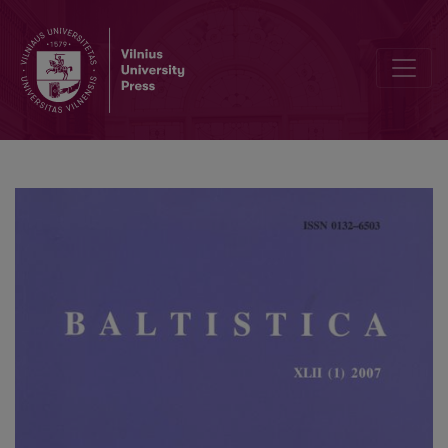
Philip Baldi, Pietro U. Dini (eds.), <i>Studies in Baltic and Indo-Euro