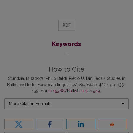
PDF
Keywords
–
How to Cite
Stundžia, B. (2007) “Philip Baldi, Pietro U. Dini (eds.), Studies in
Baltic and Indo-European linguistics”,
Baltistica
, 42(1), pp. 135–
139. doi:
10.15388/Baltistica.42.1.949
.
More Citation Formats