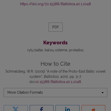
https://doi.org/10.15388/Baltistica.40.1.1048
PDF
Keywords
rytų baltai
balsių sistema
prokalbė
How to Cite
Schmalstieg, W.R. (2005) “A note of the Proto-East Baltic vowel
system”,
Baltistica
, 40(1), pp. 5–7.
doi:
10.15388/Baltistica.40.1.1048
.
More Citation Formats