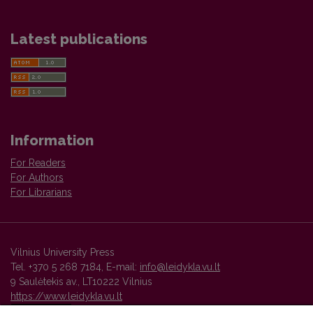
Latest publications
Information
For Readers
For Authors
For Librarians
Vilnius University Press
Tel. +370 5 268 7184, E-mail:
info@leidykla.vu.lt
9 Saulėtekis av., LT10222 Vilnius
https://www.leidykla.vu.lt