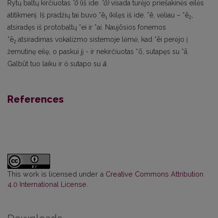
Rytų baltų kirčiuotas
*ō
(iš ide.
*ō)
visada turėjo priešakinės eilės
atitikmenį. Iš pradžių tai buvo *ē
(kilęs iš ide. *ē, vėliau – *ē
,
1
2
atsiradęs iš protobaltų *ei ir *ai. Naujõsios fonemos
*ē
atsiradimas vokalizmo sistemoje lėmė, kad *ēi perėjo į
2
žemutinę eilę, o paskui jį - ir nekirčiuotas *ō, sutapęs su *ā.
Galbūt tuo laiku ir ŏ sutapo su
ă.
References
This work is licensed under a
Creative Commons Attribution
4.0 International License
.