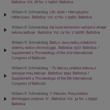
Baltistica: Vol. 18 No. 2 (1982): Baltistica
William R. Schmalstieg,
Lith.
dúoti
= Hieroglyphic
Hittite
tuwa
,
Baltistica: Vol. 17 No. 1 (1981): Baltistica
William R. Schmalstieg,
Kai kurie kilmininko vartojimo atvejai
lietuvių kalboje
,
Baltistica: Vol. 24 No. 2 (1988): Baltistica
William R. Schmalstieg,
Baltų ir slavų kalbų vokalizmo
sistemų raidos chronologija
,
Baltistica: 1972: Baltistica /
Supplement 1: Proceedings of the 2nd International
Congress of Balticists
William R. Schmalstieg,
*
-Ta
dalyvių sintaksė lietuvių ir
senojoje indų kalboje
,
Baltistica: 1994: Baltistica /
Supplement 4: Proceedings of the 6th International
Congress of Balticists
William R. Schmalstieg,
V. Mažiulis,
Prūsų kalbos
etimologijos žodynas
, IV
,
Baltistica: Vol. 34 No. 1 (1999):
Baltistica