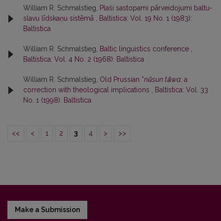
William R. Schmalstieg,
Plaši sastopami pārveidojumi baltu-
slavu līdskaņu sistēmā
,
Baltistica: Vol. 19 No. 1 (1983):
Baltistica
William R. Schmalstieg,
Baltic linguistics conference
,
Baltistica: Vol. 4 No. 2 (1968): Baltistica
William R. Schmalstieg,
Old Prussian *
nū́sun tā́wa
: a
correction with theological implications
,
Baltistica: Vol. 33
No. 1 (1998): Baltistica
<<
<
1
2
3
4
>
>>
Make a Submission