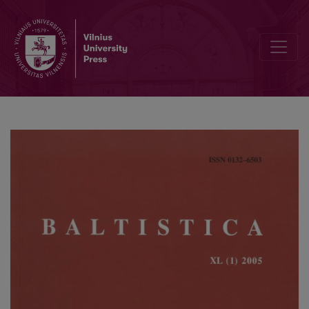
A note of the Proto-East Baltic vowel system