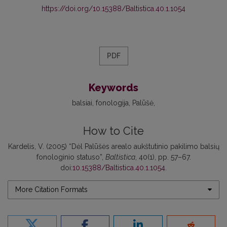
https://doi.org/10.15388/Baltistica.40.1.1054
PDF
Keywords
balsiai
fonologija
Palūšė
How to Cite
Kardelis, V. (2005) “Dėl Palūšės arealo aukštutinio pakilimo balsių
fonologinio statuso”,
Baltistica
, 40(1), pp. 57–67.
doi:
10.15388/Baltistica.40.1.1054
.
More Citation Formats