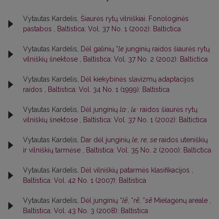
Vytautas Kardelis,
Šiaurės rytų vilniškiai. Fonologinės
pastabos
,
Baltistica: Vol. 37 No. 1 (2002): Baltictica
Vytautas Kardelis,
Dėl galinių *
le
junginių raidos šiaurės rytų
vilniškių šnektose
,
Baltistica: Vol. 37 No. 2 (2002): Baltictica
Vytautas Kardelis,
Dėl kiekybinės slavizmų adaptacijos
raidos
,
Baltistica: Vol. 34 No. 1 (1999): Baltistica
Vytautas Kardelis,
Dėl junginių
laˑ
,
lɛˑ
raidos šiaurės rytų
vilniškių šnektose
,
Baltistica: Vol. 37 No. 1 (2002): Baltictica
Vytautas Kardelis,
Dar dėl junginių
le
,
re
,
se
raidos uteniškių
ir vilniškių tarmėse
,
Baltistica: Vol. 35 No. 2 (2000): Baltictica
Vytautas Kardelis,
Dėl vilniškių patarmės klasifikacijos
,
Baltistica: Vol. 42 No. 1 (2007): Baltistica
Vytautas Kardelis,
Dėl junginių *
lē
, *
rē
, *
sē
Mielagėnų areale
,
Baltistica: Vol. 43 No. 3 (2008): Baltistica