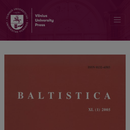
Dėl Palūšės arealo aukštutinio pakilimo balsių fonologinio statuso