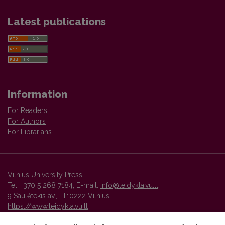
Latest publications
Information
For Readers
For Authors
For Librarians
Vilnius University Press
Tel. +370 5 268 7184, E-mail:
info@leidykla.vu.lt
9 Saulėtekis av., LT10222 Vilnius
https://www.leidykla.vu.lt