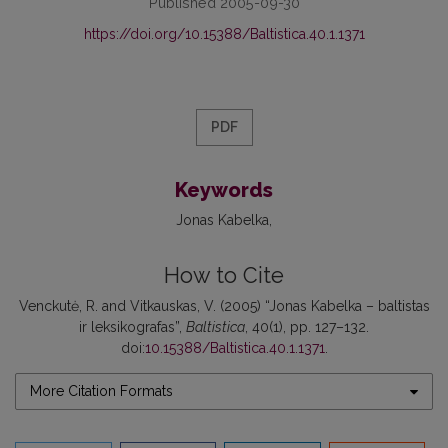
Published 2005-09-30
https://doi.org/10.15388/Baltistica.40.1.1371
PDF
Keywords
Jonas Kabelka
How to Cite
Venckutė, R. and Vitkauskas, V. (2005) “Jonas Kabelka – baltistas
ir leksikografas”,
Baltistica
, 40(1), pp. 127–132.
doi:
10.15388/Baltistica.40.1.1371
.
More Citation Formats