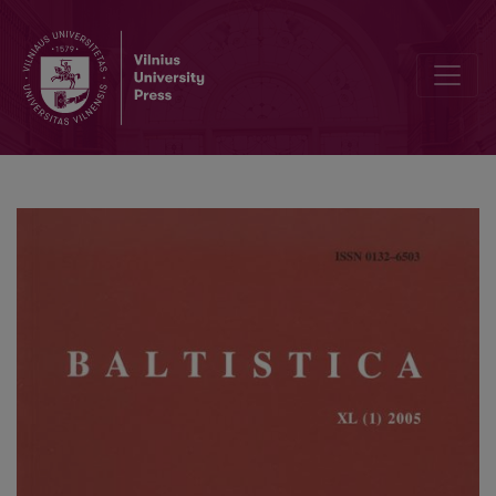
Jonas Kabelka – baltistas ir leksikografas