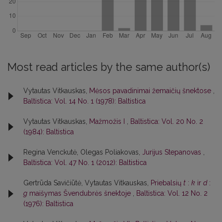
Most read articles by the same author(s)
Vytautas Vitkauskas,
Mėsos pavadinimai žemaičių šnektose
,
Baltistica: Vol. 14 No. 1 (1978): Baltistica
Vytautas Vitkauskas,
Mažmožis I
,
Baltistica: Vol. 20 No. 2
(1984): Baltistica
Regina Venckutė, Olegas Poliakovas,
Jurijus Stepanovas
,
Baltistica: Vol. 47 No. 1 (2012): Baltistica
Gertrūda Savičiūtė, Vytautas Vitkauskas,
Priebalsių
t
:
k
ir
d
:
g
maišymas Švendubrės šnektoje
,
Baltistica: Vol. 12 No. 2
(1976): Baltistica