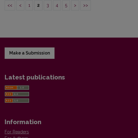
<<
<
1
2
3
4
5
>
>>
Make a Submission
Latest publications
Information
For Readers