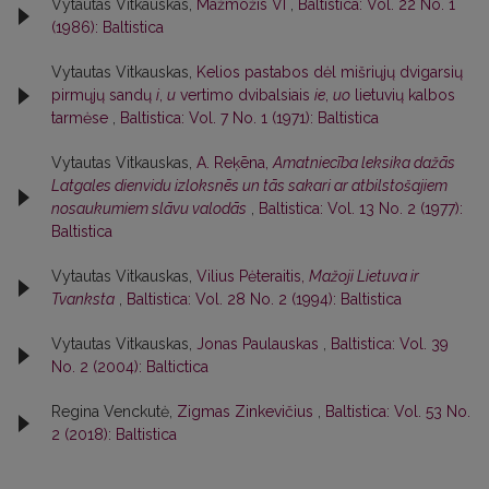
Vytautas Vitkauskas,
Mažmožis VI
,
Baltistica: Vol. 22 No. 1
(1986): Baltistica
Vytautas Vitkauskas,
Kelios pastabos dėl mišriųjų dvigarsių
pirmųjų sandų
i
,
u
vertimo dvibalsiais
ie
,
uo
lietuvių kalbos
tarmėse
,
Baltistica: Vol. 7 No. 1 (1971): Baltistica
Vytautas Vitkauskas,
A. Reķēna,
Amatniecība leksika dažās
Latgales dienvidu izloksnēs un tās sakari ar atbilstošajiem
nosaukumiem slāvu valodās
,
Baltistica: Vol. 13 No. 2 (1977):
Baltistica
Vytautas Vitkauskas,
Vilius Pėteraitis,
Mažoji Lietuva ir
Tvanksta
,
Baltistica: Vol. 28 No. 2 (1994): Baltistica
Vytautas Vitkauskas,
Jonas Paulauskas
,
Baltistica: Vol. 39
No. 2 (2004): Baltictica
Regina Venckutė,
Zigmas Zinkevičius
,
Baltistica: Vol. 53 No.
2 (2018): Baltistica