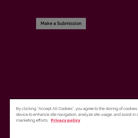
Make a Submission
By clicking “Accept All Cookies”, you agree to the storing of cookies
device to enhance site navigation, analyze site usage, and assist in 
Vilnius University Press
marketing efforts.
Privacy policy
Tel. +370 5 268 7184, E-mail:
info@leidykla.vu.lt
9 Saulėtekis av., LT10222 Vilnius