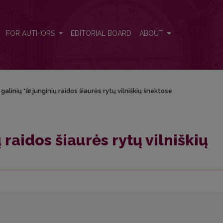
lniškių šnektose
FOR AUTHORS
EDITORIAL BOARD
ABOUT
 galinių *
le
junginių raidos šiaurės rytų vilniškių šnektose
 raidos šiaurės rytų vilniškių