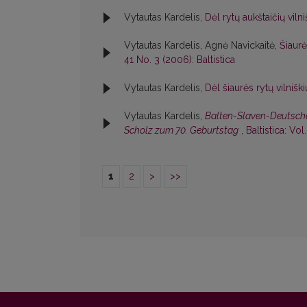
Vytautas Kardelis,
Dėl rytų aukštaičių viln
Vytautas Kardelis, Agnė Navickaitė,
Šiaurė
41 No. 3 (2006): Baltistica
Vytautas Kardelis,
Dėl šiaurės rytų vilnišk
Vytautas Kardelis,
Balten-Slaven-Deutsche:
Scholz zum 70. Geburtstag
,
Baltistica: Vol
1
2
>
>>