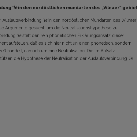
dung *
le
in den nordöstlichen mundarten des „Vilnaer“ gebie
er Auslautsverbindung
*le
in den nordöstlichen Mundar­ten des „Vilnaer
e Argumente gesucht, um die Neutrali­sationshypothese zu
rbindung
*le
stelt den rein phonetischen Erklärungsansatz dieser
t aufstellen, daß es sich hier nicht un einen phonetisch, sondern
 handelt, nämlich um eine Neutralisation. Die im Aufsatz
ützen die Hypothese der Neutralisation der Auslautsverbindung
*le.