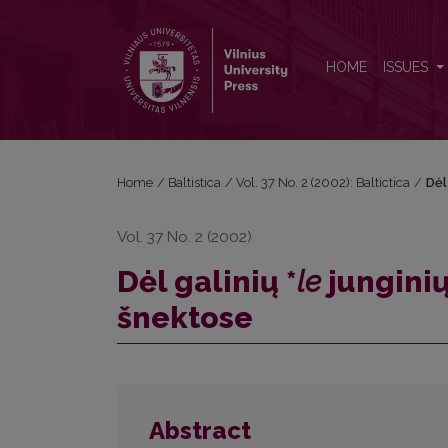
Dėl galinių *<i>le</i> junginių raidos šiaurės rytų vi
HOME
ISSUES
Home
/
Baltistica
/
Vol. 37 No. 2 (2002): Baltictica
/
Dėl
Vol. 37 No. 2 (2002)
Dėl galinių *
le
junginių
šnektose
Abstract