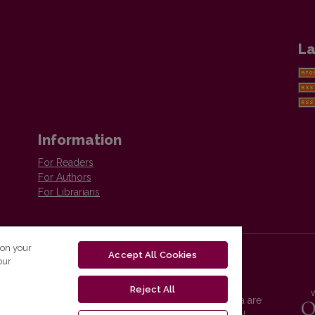
La
Information
For Readers
For Authors
For Librarians
 on your
Accept All Cookies
our
Reject All
Vilnius University Press platform and metadata are