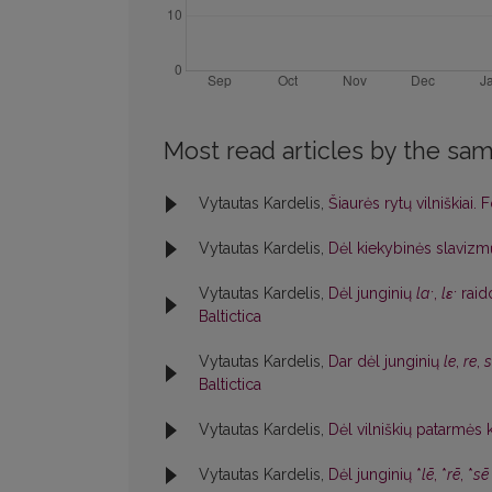
Most read articles by the sam
Vytautas Kardelis,
Šiaurės rytų vilniškiai
Vytautas Kardelis,
Dėl kiekybinės slavizm
Vytautas Kardelis,
Dėl junginių
laˑ
,
lɛˑ
raido
Baltictica
Vytautas Kardelis,
Dar dėl junginių
le
,
re
,
s
Baltictica
Vytautas Kardelis,
Dėl vilniškių patarmės k
Vytautas Kardelis,
Dėl junginių *
lē
, *
rē
, *
sē