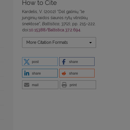
How to Cite
Kardelis, V. (2002) “Dėl galinių *le
junginių raidos šiaurės rytų vilniškių
šnektose”,
Baltistica
, 37(2), pp. 215–222.
doi:
10.15388/Baltistica.37.2.694
.
More Citation Formats
post
share
share
share
mail
print