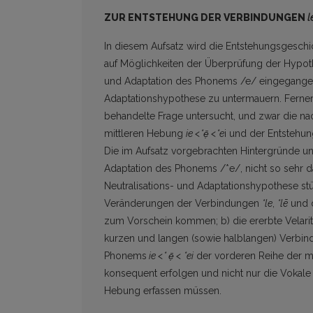
ZUR ENTSTEHUNG DER VERBINDUNGEN
l
In diesem Aufsatz wird die Entstehungsgesch
auf Möglichkeiten der Überprüfung der Hypoth
und Adaptation des Phonems /e/ eingegangen
Adaptationshypothese zu untermauern. Ferner w
behandelte Frage untersucht, und zwar die n
mittleren Hebung
ie <*ẹ̄ <*e
i und der Entstehu
Die im Aufsatz vorgebrachten Hintergründe u
Adaptation des Phonems /*e/, nicht so sehr d
Neutralisations- und Adaptationshypothese st
Veränderungen der Verbindungen
*le
,
*lē
und 
zum Vorschein kommen; b) die ererbte Velarit
kurzen und langen (sowie halblangen) Verbi
Phonems
ie <* ẹ̄ < *ei
der vorderen Reihe der m
konsequent erfolgen und nicht nur die Vokale
Hebung erfassen müssen.