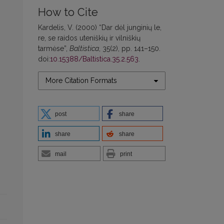
How to Cite
Kardelis, V. (2000) “Dar dėl junginių le,
re, se raidos uteniškių ir vilniškių
tarmėse”,
Baltistica
, 35(2), pp. 141–150.
doi:
10.15388/Baltistica.35.2.563
.
More Citation Formats
post
share
share
share
mail
print