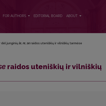
s uteniškių ir vilniškių tarmėse
FOR AUTHORS
EDITORIAL BOARD
ABOUT
 dėl junginių
le
,
re
,
se
raidos uteniškių ir vilniškių tarmėse
se
raidos uteniškių ir vilniškių