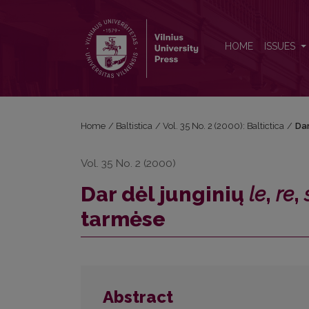
Dar dėl junginių <i>le</i>, <i>re</i>, <i>se</i> raido
HOME
ISSUES
Home
/
Baltistica
/
Vol. 35 No. 2 (2000): Baltictica
/
Dar
Vol. 35 No. 2 (2000)
Dar dėl junginių
le
,
re
,
tarmėse
Abstract