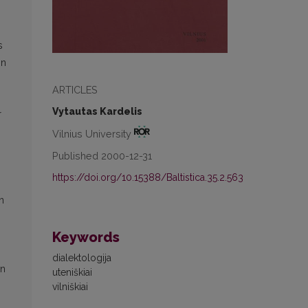
s
on
ARTICLES
Vytautas Kardelis
r
Vilnius University
Published 2000-12-31
https://doi.org/10.15388/Baltistica.35.2.563
n
Keywords
dialektologija
en
uteniškiai
vilniškiai