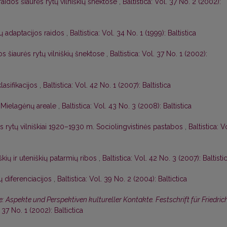
raidos šiaurės rytų vilniškių šnektose
,
Baltistica: Vol. 37 No. 2 (2002):
ų adaptacijos raidos
,
Baltistica: Vol. 34 No. 1 (1999): Baltistica
s šiaurės rytų vilniškių šnektose
,
Baltistica: Vol. 37 No. 1 (2002):
lasifikacijos
,
Baltistica: Vol. 42 No. 1 (2007): Baltistica
Mielagėnų areale
,
Baltistica: Vol. 43 No. 3 (2008): Baltistica
s rytų vilniškiai 1920–1930 m. Sociolingvistinės pastabos
,
Baltistica: V
iškių ir uteniškių patarmių ribos
,
Baltistica: Vol. 42 No. 3 (2007): Baltisti
ių diferenciacijos
,
Baltistica: Vol. 39 No. 2 (2004): Baltictica
 Aspekte und Perspektiven kultureller Kontakte. Festschrift für Friedric
. 37 No. 1 (2002): Baltictica