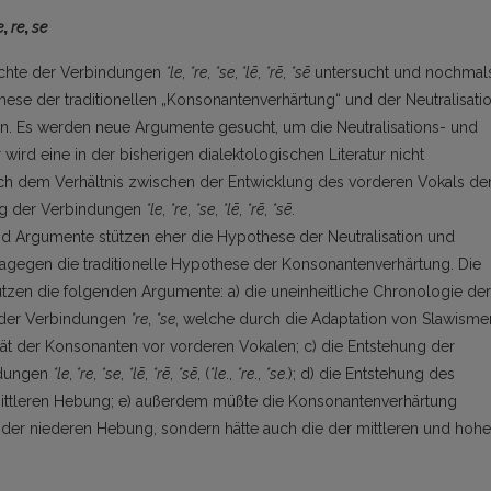
e
,
re
,
se
ichte der Verbindungen
*le
,
*re
,
*se
,
*lē
,
*rē
,
*sē
untersucht und nochmal
ese der traditionellen „Konsonantenverhärtung“ und der Neutralisati
. Es werden neue Argumente gesucht, um die Neutralisations- und
ird eine in der bisherigen dialektologischen Literatur nicht
ach dem Verhältnis zwischen der Entwicklung des vorderen Vokals de
ng der Verbindungen
*le
,
*re
,
*se
,
*lē
,
*rē
,
*sē
.
nd Argumente stützen eher die Hypothese der Neutralisation und
agegen die traditionelle Hypothese der Konsonantenverhärtung. Die
ützen die folgenden Argumente: a) die uneinheitliche Chronologie der
der Verbindungen
*re
,
*se
, welche durch die Adaptation von Slawisme
ät der Konsonanten vor vorderen Vokalen; c) die Entstehung der
ndungen
*le
,
*re
,
*se
,
*lē
,
*rē
,
*sē
, (
*le
.,
*re
.,
*se
.); d) die Entstehung des
ittleren Hebung; e) außerdem müßte die Konsonantenverhärtung
 der niederen Hebung, sondern hätte auch die der mittleren und hoh