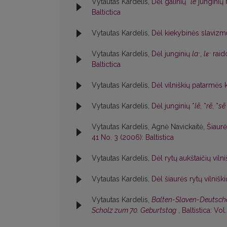
Vytautas Kardelis,
Dėl galinių *
le
junginių 
Baltictica
Vytautas Kardelis,
Dėl kiekybinės slavizm
Vytautas Kardelis,
Dėl junginių
laˑ
,
lɛˑ
raido
Baltictica
Vytautas Kardelis,
Dėl vilniškių patarmės k
Vytautas Kardelis,
Dėl junginių *
lē
, *
rē
, *
sē
Vytautas Kardelis, Agnė Navickaitė,
Šiaurė
41 No. 3 (2006): Baltistica
Vytautas Kardelis,
Dėl rytų aukštaičių viln
Vytautas Kardelis,
Dėl šiaurės rytų vilnišk
Vytautas Kardelis,
Balten-Slaven-Deutsche:
Scholz zum 70. Geburtstag
,
Baltistica: Vol