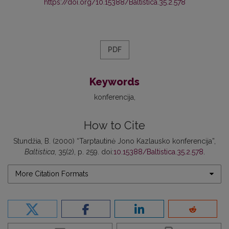
https://doi.org/10.15388/Baltistica.35.2.578
PDF
Keywords
konferencija
How to Cite
Stundžia, B. (2000) “Tarptautinė Jono Kazlausko konferencija”,
Baltistica
, 35(2), p. 259. doi:
10.15388/Baltistica.35.2.578
.
More Citation Formats