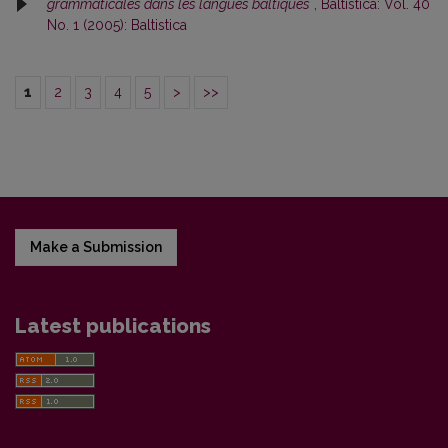
grammaticales dans les langues baltiques
,
Baltistica: Vol. 40
No. 1 (2005): Baltistica
1
2
3
4
5
>
>>
Make a Submission
Latest publications