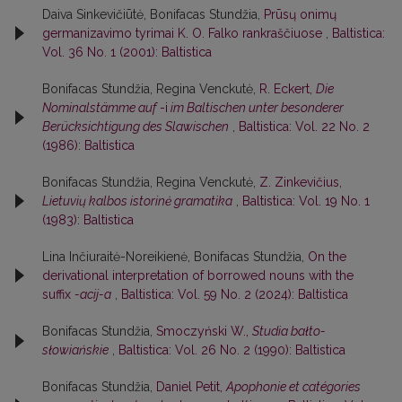
Daiva Sinkevičiūtė, Bonifacas Stundžia,
Prūsų onimų
germanizavimo tyrimai K. O. Falko rankraščiuose
,
Baltistica:
Vol. 36 No. 1 (2001): Baltistica
Bonifacas Stundžia, Regina Venckutė,
R. Eckert,
Die
Nominalstämme auf
-i
im Baltischen unter besonderer
Berücksichtigung des Slawischen
,
Baltistica: Vol. 22 No. 2
(1986): Baltistica
Bonifacas Stundžia, Regina Venckutė,
Z. Zinkevičius,
Lietuvių kalbos istorinė gramatika
,
Baltistica: Vol. 19 No. 1
(1983): Baltistica
Lina Inčiuraitė-Noreikienė, Bonifacas Stundžia,
On the
derivational interpretation of borrowed nouns with the
suffix
-acij-a
,
Baltistica: Vol. 59 No. 2 (2024): Baltistica
Bonifacas Stundžia,
Smoczyński W.,
Studia bałto-
słowiańskie
,
Baltistica: Vol. 26 No. 2 (1990): Baltistica
Bonifacas Stundžia,
Daniel Petit,
Apophonie et catégories