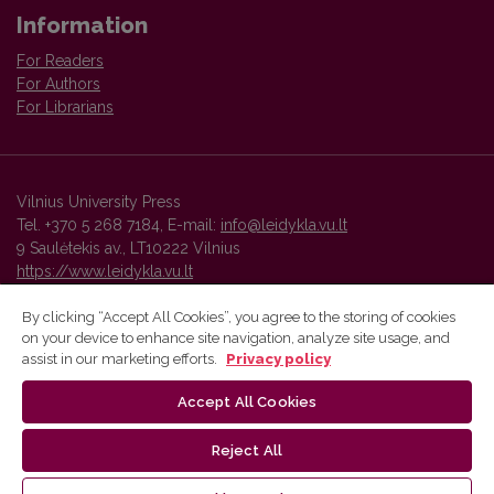
Information
For Readers
For Authors
For Librarians
Vilnius University Press
Tel. +370 5 268 7184, E-mail:
info@leidykla.vu.lt
9 Saulėtekis av., LT10222 Vilnius
https://www.leidykla.vu.lt
By clicking “Accept All Cookies”, you agree to the storing of cookies
on your device to enhance site navigation, analyze site usage, and
Vilnius University Press platform and metadata are distributed by
assist in our marketing efforts.
Privacy policy
Creative Commons International License
.
Accept All Cookies
Reject All