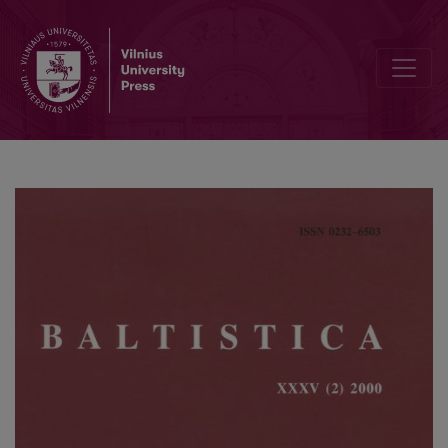
Tarptautinė Jono Kazlausko konferencija